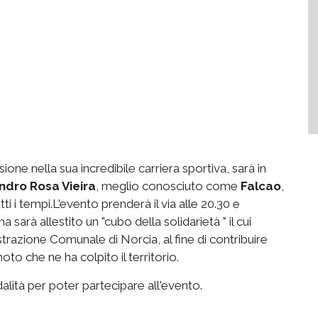
ne nella sua incredibile carriera sportiva, sarà in
ndro Rosa Vieira
, meglio conosciuto come
Falcao
,
ti i tempi.L'evento prenderà il via alle 20.30 e
a sarà allestito un "cubo della solidarietà " il cui
trazione Comunale di Norcia, al fine di contribuire
oto che ne ha colpito il territorio.
lità per poter partecipare all'evento.