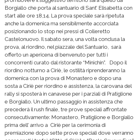
Borgiallo che porta al santuario di Sant’ Elisabetta con
start alle ore 18,14. La prova speciale sarà ripetuta
anche la domenica ma sensibilmente accorciata
posizionando lo stop nei pressi di Colleretto
Castelonuovo. Il sabato sera, una volta conclusa la
prova, al riordino, nel piazzale del Santuario, sarà
offerto un apericena di benvenuto per tutti i
concorrenti curato dal ristorante “Minichin”. Dopo il
riordino notturno a Ciriè, le ostilità riprenderanno la
domenica con la prova di Monastero e dopo una
sosta a Ciriè per riordino e assistenza, la carovana del
rally si sposterà in canavese per i parziali di Pratiglione
e Borgiallo. Un ultimo passaggio in assistenza che
precederà il rush finale, tre prove speciali affrontate
consecutivamente: Monastero, Pratiglione e Borgiallo
prima dell’ arrivo a Ciriè per la cerimonia di
premiazione dopo sette prove speciali dove verranno