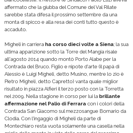
affermato che la giubba del Comune del Val Rilate
sarebbe stata difesa il prossimo settembre da una
monta di spicco e alla resa dei conti tutto questo è
accaduto.
Migheli in carriera
ha corso dieci volte a Siena
; la sua
ultima apparizione sotto la Torre del Mangia risale
all'agosto 2014 quando montò Porto Alabe per la
Contrada del Bruco. Figlio e nipote d'arte (il papà di
Alessio è Luigi Migheli, detto Musino, mentre lo zio è
Pietro Migheli, detto Capretto) vanta quale miglior
risultato in piazza Alfieri il terzo posto con la Torretta
nel 2009. Nella stagione in corso per lui la
brillante
affermazione nel Palio di Ferrara
con i colori della
Contrada San Giacomo sul mezzosangue Bomario da
Clodia. Con l'ingaggio di Migheli da parte di
Montechiaro resta vuota solamente una casella nella