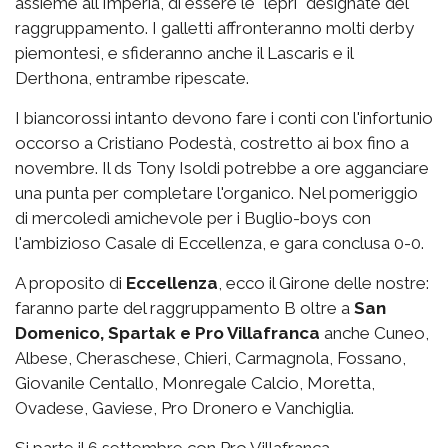
assieme all'Imperia, di essere le "lepri" designate del
raggruppamento. I galletti affronteranno molti derby
piemontesi, e sfideranno anche il Lascaris e il
Derthona, entrambe ripescate.
I biancorossi intanto devono fare i conti con l'infortunio
occorso a Cristiano Podestà, costretto ai box fino a
novembre. Il ds Tony Isoldi potrebbe a ore agganciare
una punta per completare l'organico. Nel pomeriggio
di mercoledì amichevole per i Buglio-boys con
l'ambizioso Casale di Eccellenza, e gara conclusa 0-0.
A proposito di
Eccellenza
, ecco il Girone delle nostre:
faranno parte del raggruppamento B oltre a
San
Domenico, Spartak e Pro Villafranca
anche Cuneo,
Albese, Cheraschese, Chieri, Carmagnola, Fossano,
Giovanile Centallo, Monregale Calcio, Moretta,
Ovadese, Gaviese, Pro Dronero e Vanchiglia.
Si parte il 6 settembre con Pro Villafranca-