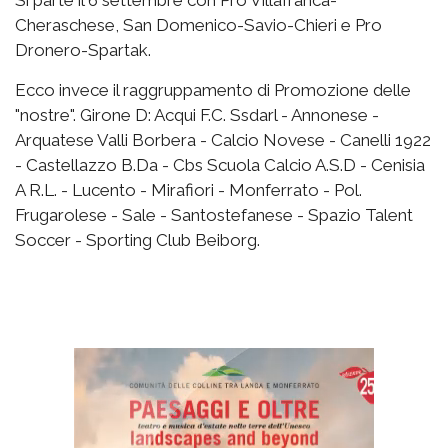
Cheraschese, San Domenico-Savio-Chieri e Pro
Dronero-Spartak.
Ecco invece il raggruppamento di Promozione delle
"nostre". Girone D: Acqui F.C. Ssdarl - Annonese -
Arquatese Valli Borbera - Calcio Novese - Canelli 1922
- Castellazzo B.Da - Cbs Scuola Calcio A.S.D - Cenisia
A R.L. - Lucento - Mirafiori - Monferrato - Pol.
Frugarolese - Sale - Santostefanese - Spazio Talent
Soccer - Sporting Club Beiborg.