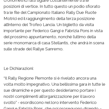
cronometrici fatti siglare costantemente tra le
posizioni di vertice. In tutto questo un podio sfiorato
tra le file del Campionato Italiano Rally Due Ruote
Motrici ed il raggiungimento della terza posizione
all’interno del Trofeo Lancia. Un biglietto da visita
importante per Federico Gangi e Fabrizia Pons in vista
del prossimo appuntamento, nonché l’ultimo della
serie monomarca di casa Stellantis, che andrà in scena
sulle strade del Rallye Sanremo.
Le Dichiarazioni:
“Il Rally Regione Piemonte si è rivelato ancora una
volta molto impegnativo. Una bellissima gara in tutte le
sue dinamiche e per questo desideriamo portare i
nostri complimenti all’organizzazione per il lavoro
svolto” - esordiscono nel loro intervento Federico
Gangi e Fabrizia Pons, che poi proseguono dicendo –