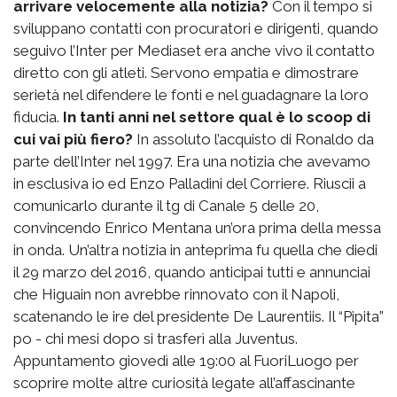
arrivare velocemente alla notizia?
Con il tempo si
sviluppano contatti con procuratori e dirigenti, quando
seguivo l’Inter per Mediaset era anche vivo il contatto
diretto con gli atleti. Servono empatia e dimostrare
serietà nel difendere le fonti e nel guadagnare la loro
fiducia.
In tanti anni nel settore qual è lo scoop di
cui vai più fiero?
In assoluto l’acquisto di Ronaldo da
parte dell’Inter nel 1997. Era una notizia che avevamo
in esclusiva io ed Enzo Palladini del Corriere. Riuscii a
comunicarlo durante il tg di Canale 5 delle 20,
convincendo Enrico Mentana un’ora prima della messa
in onda. Un’altra notizia in anteprima fu quella che diedi
il 29 marzo del 2016, quando anticipai tutti e annunciai
che Higuain non avrebbe rinnovato con il Napoli,
scatenando le ire del presidente De Laurentiis. Il “Pipita”
po - chi mesi dopo si trasferì alla Juventus.
Appuntamento giovedì alle 19:00 al FuoriLuogo per
scoprire molte altre curiosità legate all’affascinante