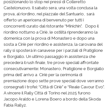
posizionando lo stop nei pressi di Colleretto
Castelonuovo. Il sabato sera, una volta conclusa la
prova, al riordino, nel piazzale del Santuario, sarà
offerto un apericena di benvenuto per tutti i
concorrenti curato dal ristorante “Minichin”. Dopo il
riordino notturno a Ciriè, le ostilità riprenderanno la
domenica con la prova di Monastero e dopo una
sosta a Ciriè per riordino e assistenza, la carovana del
rally si sposterà in canavese per i parziali di Pratiglione
e Borgiallo. Un ultimo passaggio in assistenza che
precederà il rush finale, tre prove speciali affrontate
consecutivamente: Monastero, Pratiglione e Borgiallo
prima dell’ arrivo a Ciriè per la cerimonia di
premiazione dopo sette prove speciali dove verranno
consegnati i trofei: “Città di Ciriè” e “Reale Cavour Evo”.
A vincere il Rally Città di Torino nel 2025 furono
Jacopo Araldo e Lorena Boero a bordo della Skoda
Fabia Rally2.