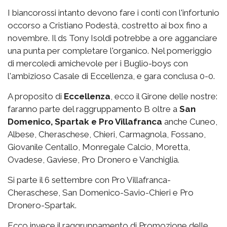
I biancorossi intanto devono fare i conti con l'infortunio
occorso a Cristiano Podestà, costretto ai box fino a
novembre. Il ds Tony Isoldi potrebbe a ore agganciare
una punta per completare l'organico. Nel pomeriggio
di mercoledì amichevole per i Buglio-boys con
l'ambizioso Casale di Eccellenza, e gara conclusa 0-0.
A proposito di
Eccellenza
, ecco il Girone delle nostre:
faranno parte del raggruppamento B oltre a
San
Domenico, Spartak e Pro Villafranca
anche Cuneo,
Albese, Cheraschese, Chieri, Carmagnola, Fossano,
Giovanile Centallo, Monregale Calcio, Moretta,
Ovadese, Gaviese, Pro Dronero e Vanchiglia.
Si parte il 6 settembre con Pro Villafranca-
Cheraschese, San Domenico-Savio-Chieri e Pro
Dronero-Spartak.
Ecco invece il raggruppamento di Promozione delle