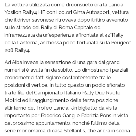
La vettura utilizzata come di consueto era la Lancia
Ypsilon Rally4 HF con i colori Gima Autosport, vettura
che il driver savonese ritrovava dopo il ritiro avvenuto
sulle strade del Rally di Roma Capitale ed
inframezzata da un’esperienza affrontata al 42°Rally
della Lanterna, anch’essa poco fortunata sulla Peugeot
208 Rally4.
Ad Alba invece la sensazione di una gara dai grandi
numeri si è avuta fin da subito. Lo dimostrano i parziali
cronometrici fatti siglare costantemente tra le
posizioni di vertice. In tutto questo un podio sfiorato
tra le file del Campionato Italiano Rally Due Ruote
Motrici ed il raggiungimento della terza posizione
all’interno del Trofeo Lancia. Un biglietto da visita
importante per Federico Gangi e Fabrizia Pons in vista
del prossimo appuntamento, nonché l’ultimo della
serie monomarca di casa Stellantis, che andrà in scena