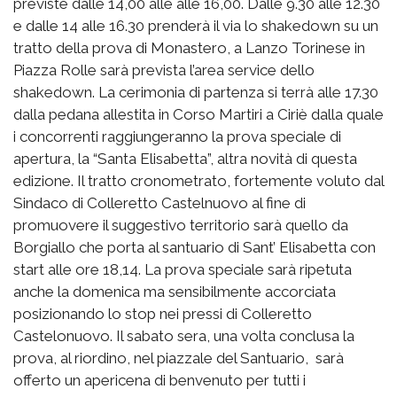
previste dalle 14,00 alle alle 16,00. Dalle 9.30 alle 12.30
e dalle 14 alle 16.30 prenderà il via lo shakedown su un
tratto della prova di Monastero, a Lanzo Torinese in
Piazza Rolle sarà prevista l’area service dello
shakedown. La cerimonia di partenza si terrà alle 17.30
dalla pedana allestita in Corso Martiri a Ciriè dalla quale
i concorrenti raggiungeranno la prova speciale di
apertura, la “Santa Elisabetta”, altra novità di questa
edizione. Il tratto cronometrato, fortemente voluto dal
Sindaco di Colleretto Castelnuovo al fine di
promuovere il suggestivo territorio sarà quello da
Borgiallo che porta al santuario di Sant’ Elisabetta con
start alle ore 18,14. La prova speciale sarà ripetuta
anche la domenica ma sensibilmente accorciata
posizionando lo stop nei pressi di Colleretto
Castelonuovo. Il sabato sera, una volta conclusa la
prova, al riordino, nel piazzale del Santuario, sarà
offerto un apericena di benvenuto per tutti i