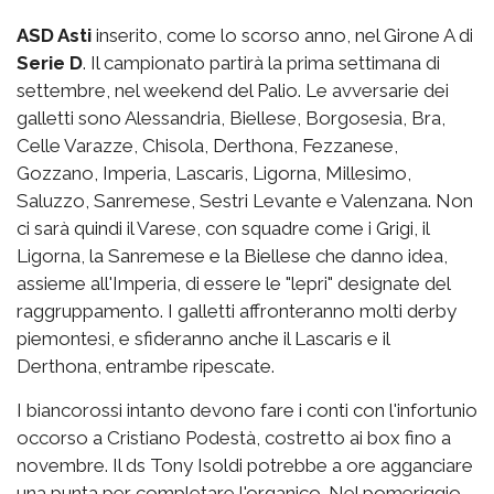
ASD Asti
inserito, come lo scorso anno, nel Girone A di
Serie D
. Il campionato partirà la prima settimana di
settembre, nel weekend del Palio. Le avversarie dei
galletti sono Alessandria, Biellese, Borgosesia, Bra,
Celle Varazze, Chisola, Derthona, Fezzanese,
Gozzano, Imperia, Lascaris, Ligorna, Millesimo,
Saluzzo, Sanremese, Sestri Levante e Valenzana. Non
ci sarà quindi il Varese, con squadre come i Grigi, il
Ligorna, la Sanremese e la Biellese che danno idea,
assieme all'Imperia, di essere le "lepri" designate del
raggruppamento. I galletti affronteranno molti derby
piemontesi, e sfideranno anche il Lascaris e il
Derthona, entrambe ripescate.
I biancorossi intanto devono fare i conti con l'infortunio
occorso a Cristiano Podestà, costretto ai box fino a
novembre. Il ds Tony Isoldi potrebbe a ore agganciare
una punta per completare l'organico. Nel pomeriggio