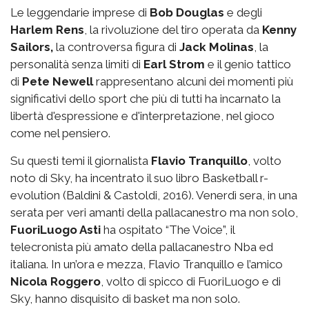
Le leggendarie imprese di
Bob Douglas
e degli
Harlem Rens
, la rivoluzione del tiro operata da
Kenny
Sailors,
la controversa figura di
Jack Molinas
, la
personalità senza limiti di
Earl Strom
e il genio tattico
di
Pete Newell
rappresentano alcuni dei momenti più
significativi dello sport che più di tutti ha incarnato la
libertà d'espressione e d'interpretazione, nel gioco
come nel pensiero.
Su questi temi il giornalista
Flavio Tranquillo
, volto
noto di Sky, ha incentrato il suo libro Basketball r-
evolution (Baldini & Castoldi, 2016). Venerdì sera, in una
serata per veri amanti della pallacanestro ma non solo,
FuoriLuogo Asti
ha ospitato “The Voice”, il
telecronista più amato della pallacanestro Nba ed
italiana. In un’ora e mezza, Flavio Tranquillo e l’amico
Nicola Roggero
, volto di spicco di FuoriLuogo e di
Sky, hanno disquisito di basket ma non solo.