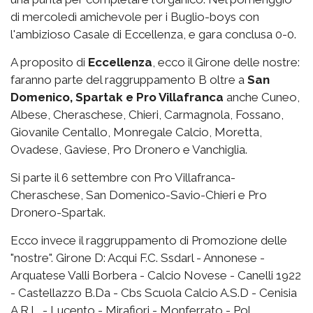
di mercoledì amichevole per i Buglio-boys con
l'ambizioso Casale di Eccellenza, e gara conclusa 0-0.
A proposito di
Eccellenza
, ecco il Girone delle nostre:
faranno parte del raggruppamento B oltre a
San
Domenico, Spartak e Pro Villafranca
anche Cuneo,
Albese, Cheraschese, Chieri, Carmagnola, Fossano,
Giovanile Centallo, Monregale Calcio, Moretta,
Ovadese, Gaviese, Pro Dronero e Vanchiglia.
Si parte il 6 settembre con Pro Villafranca-
Cheraschese, San Domenico-Savio-Chieri e Pro
Dronero-Spartak.
Ecco invece il raggruppamento di Promozione delle
"nostre". Girone D: Acqui F.C. Ssdarl - Annonese -
Arquatese Valli Borbera - Calcio Novese - Canelli 1922
- Castellazzo B.Da - Cbs Scuola Calcio A.S.D - Cenisia
A R.L. - Lucento - Mirafiori - Monferrato - Pol.