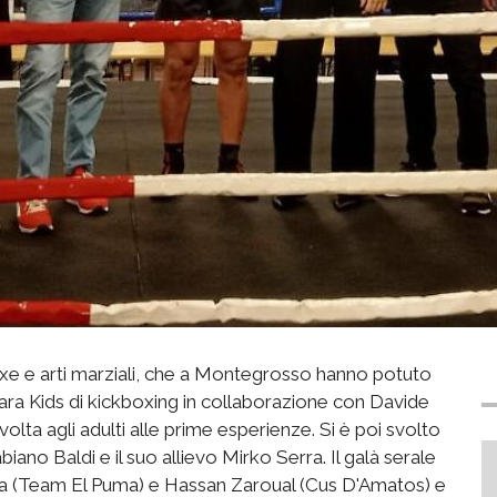
oxe e arti marziali, che a Montegrosso hanno potuto
gara Kids di kickboxing in collaborazione con Davide
lta agli adulti alle prime esperienze. Si è poi svolto
ano Baldi e il suo allievo Mirko Serra. Il galà serale
va (Team El Puma) e Hassan Zaroual (Cus D'Amatos) e