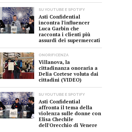
SU YOUTUBE E SPOTIFY
Asti Confidential
incontra l'influencer
Luca Garbin che
racconta i clienti più
assurdi dei supermercati
ONORIFICENZA
Villanova, la
cittadinanza onoraria a
Delia Cortese voluta dai
cittadini (VIDEO)
SU YOUTUBE E SPOTIFY
Asti Confidential
affronta il tema della
violenza sulle donne con
Elisa Chechile
dell'Orecchio di Venere