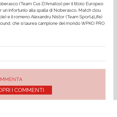
Noberasco (Team Cus D'Amatos) per il titolo Europeo
 un infortunio alla spalla di Noberasco. Match clou
ie) e il romeno Alexandru Nistor (Team Sport4Life)
o round, che si laurea campione del mondo WPKO PRO
OMMENTA
OPRI I COMMENTI