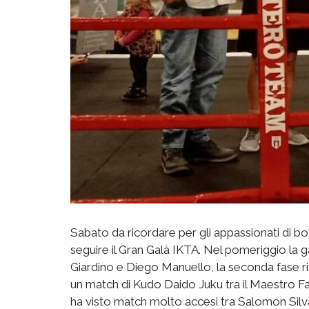
Sabato da ricordare per gli appassionati di b
seguire il Gran Galà IKTA. Nel pomeriggio la 
Giardino e Diego Manuello, la seconda fase rivo
un match di Kudo Daido Juku tra il Maestro Fabi
ha visto match molto accesi tra Salomon Sil