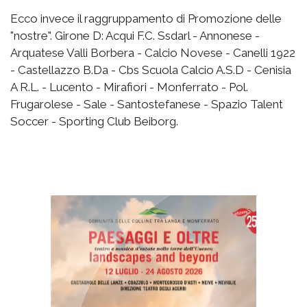
Ecco invece il raggruppamento di Promozione delle
"nostre". Girone D: Acqui F.C. Ssdarl - Annonese -
Arquatese Valli Borbera - Calcio Novese - Canelli 1922
- Castellazzo B.Da - Cbs Scuola Calcio A.S.D - Cenisia
A R.L. - Lucento - Mirafiori - Monferrato - Pol.
Frugarolese - Sale - Santostefanese - Spazio Talent
Soccer - Sporting Club Beiborg.