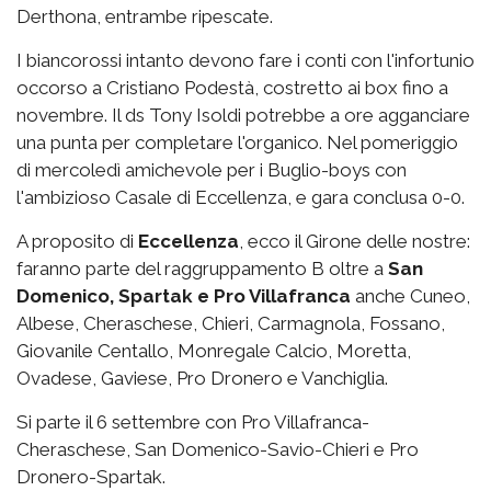
Derthona, entrambe ripescate.
I biancorossi intanto devono fare i conti con l'infortunio
occorso a Cristiano Podestà, costretto ai box fino a
novembre. Il ds Tony Isoldi potrebbe a ore agganciare
una punta per completare l'organico. Nel pomeriggio
di mercoledì amichevole per i Buglio-boys con
l'ambizioso Casale di Eccellenza, e gara conclusa 0-0.
A proposito di
Eccellenza
, ecco il Girone delle nostre:
faranno parte del raggruppamento B oltre a
San
Domenico, Spartak e Pro Villafranca
anche Cuneo,
Albese, Cheraschese, Chieri, Carmagnola, Fossano,
Giovanile Centallo, Monregale Calcio, Moretta,
Ovadese, Gaviese, Pro Dronero e Vanchiglia.
Si parte il 6 settembre con Pro Villafranca-
Cheraschese, San Domenico-Savio-Chieri e Pro
Dronero-Spartak.