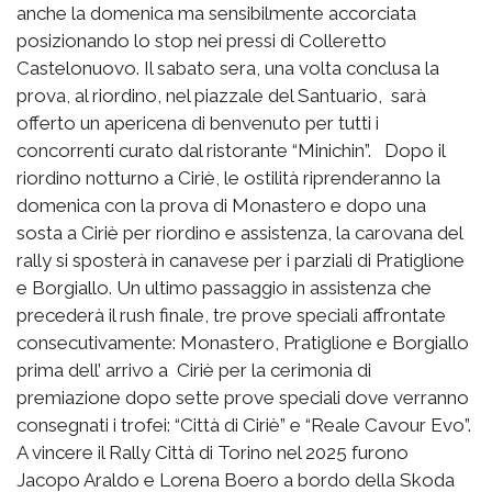
anche la domenica ma sensibilmente accorciata
posizionando lo stop nei pressi di Colleretto
Castelonuovo. Il sabato sera, una volta conclusa la
prova, al riordino, nel piazzale del Santuario, sarà
offerto un apericena di benvenuto per tutti i
concorrenti curato dal ristorante “Minichin”. Dopo il
riordino notturno a Ciriè, le ostilità riprenderanno la
domenica con la prova di Monastero e dopo una
sosta a Ciriè per riordino e assistenza, la carovana del
rally si sposterà in canavese per i parziali di Pratiglione
e Borgiallo. Un ultimo passaggio in assistenza che
precederà il rush finale, tre prove speciali affrontate
consecutivamente: Monastero, Pratiglione e Borgiallo
prima dell’ arrivo a Ciriè per la cerimonia di
premiazione dopo sette prove speciali dove verranno
consegnati i trofei: “Città di Ciriè” e “Reale Cavour Evo”.
A vincere il Rally Città di Torino nel 2025 furono
Jacopo Araldo e Lorena Boero a bordo della Skoda