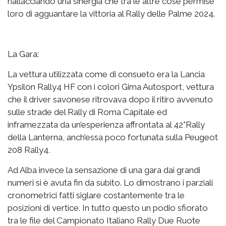
riallacciando una sinergia che tra le altre cose permise
loro di agguantare la vittoria al Rally delle Palme 2024.
La Gara:
La vettura utilizzata come di consueto era la Lancia
Ypsilon Rally4 HF con i colori Gima Autosport, vettura
che il driver savonese ritrovava dopo il ritiro avvenuto
sulle strade del Rally di Roma Capitale ed
inframezzata da un’esperienza affrontata al 42°Rally
della Lanterna, anch’essa poco fortunata sulla Peugeot
208 Rally4.
Ad Alba invece la sensazione di una gara dai grandi
numeri si è avuta fin da subito. Lo dimostrano i parziali
cronometrici fatti siglare costantemente tra le
posizioni di vertice. In tutto questo un podio sfiorato
tra le file del Campionato Italiano Rally Due Ruote