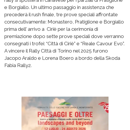
rally si sposterà in canavese per i parziali di Pratiglione
e Borgiallo. Un ultimo passaggio in assistenza che
precederà il rush finale, tre prove speciali affrontate
consecutivamente: Monastero, Pratiglione e Borgiallo
prima dell’ arrivo a Ciriè per la cerimonia di
premiazione dopo sette prove speciali dove verranno
consegnati i trofei: “Città di Ciriè” e “Reale Cavour Evo”.
A vincere il Rally Città di Torino nel 2025 furono
Jacopo Araldo e Lorena Boero a bordo della Skoda
Fabia Rally2.