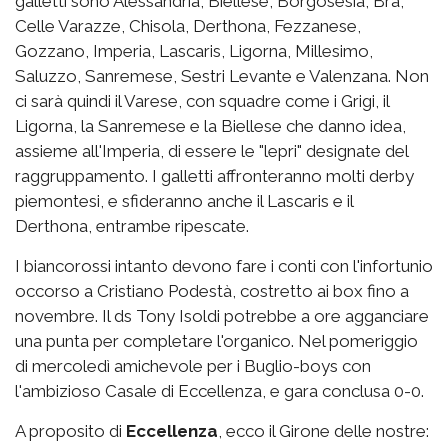
galletti sono Alessandria, Biellese, Borgosesia, Bra,
Celle Varazze, Chisola, Derthona, Fezzanese,
Gozzano, Imperia, Lascaris, Ligorna, Millesimo,
Saluzzo, Sanremese, Sestri Levante e Valenzana. Non
ci sarà quindi il Varese, con squadre come i Grigi, il
Ligorna, la Sanremese e la Biellese che danno idea,
assieme all'Imperia, di essere le "lepri" designate del
raggruppamento. I galletti affronteranno molti derby
piemontesi, e sfideranno anche il Lascaris e il
Derthona, entrambe ripescate.
I biancorossi intanto devono fare i conti con l'infortunio
occorso a Cristiano Podestà, costretto ai box fino a
novembre. Il ds Tony Isoldi potrebbe a ore agganciare
una punta per completare l'organico. Nel pomeriggio
di mercoledì amichevole per i Buglio-boys con
l'ambizioso Casale di Eccellenza, e gara conclusa 0-0.
A proposito di
Eccellenza
, ecco il Girone delle nostre: