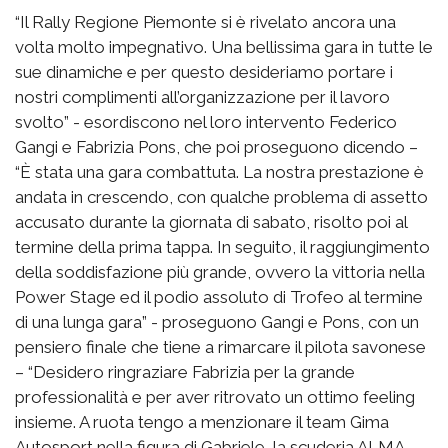
“Il Rally Regione Piemonte si è rivelato ancora una
volta molto impegnativo. Una bellissima gara in tutte le
sue dinamiche e per questo desideriamo portare i
nostri complimenti all’organizzazione per il lavoro
svolto” - esordiscono nel loro intervento Federico
Gangi e Fabrizia Pons, che poi proseguono dicendo –
“È stata una gara combattuta. La nostra prestazione è
andata in crescendo, con qualche problema di assetto
accusato durante la giornata di sabato, risolto poi al
termine della prima tappa. In seguito, il raggiungimento
della soddisfazione più grande, ovvero la vittoria nella
Power Stage ed il podio assoluto di Trofeo al termine
di una lunga gara” - proseguono Gangi e Pons, con un
pensiero finale che tiene a rimarcare il pilota savonese
– “Desidero ringraziare Fabrizia per la grande
professionalità e per aver ritrovato un ottimo feeling
insieme. A ruota tengo a menzionare il team Gima
Autosport nella figura di Gabriele, la scuderia ALMA