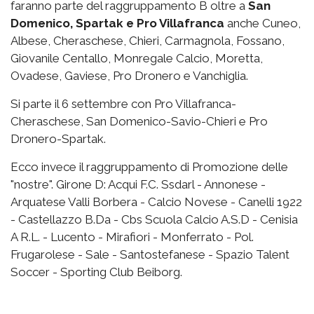
faranno parte del raggruppamento B oltre a
San
Domenico, Spartak e Pro Villafranca
anche Cuneo,
Albese, Cheraschese, Chieri, Carmagnola, Fossano,
Giovanile Centallo, Monregale Calcio, Moretta,
Ovadese, Gaviese, Pro Dronero e Vanchiglia.
Si parte il 6 settembre con Pro Villafranca-
Cheraschese, San Domenico-Savio-Chieri e Pro
Dronero-Spartak.
Ecco invece il raggruppamento di Promozione delle
"nostre". Girone D: Acqui F.C. Ssdarl - Annonese -
Arquatese Valli Borbera - Calcio Novese - Canelli 1922
- Castellazzo B.Da - Cbs Scuola Calcio A.S.D - Cenisia
A R.L. - Lucento - Mirafiori - Monferrato - Pol.
Frugarolese - Sale - Santostefanese - Spazio Talent
Soccer - Sporting Club Beiborg.