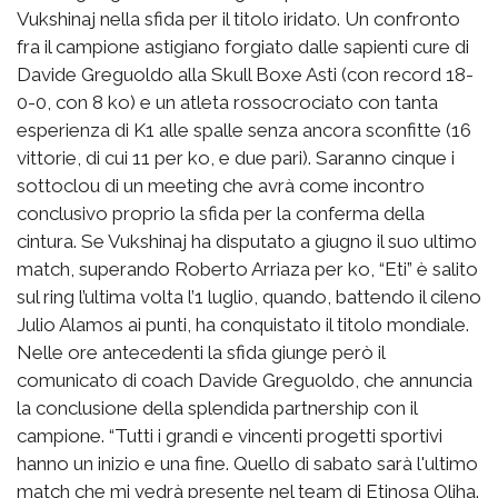
Vukshinaj nella sfida per il titolo iridato. Un confronto
fra il campione astigiano forgiato dalle sapienti cure di
Davide Greguoldo alla Skull Boxe Asti (con record 18-
0-0, con 8 ko) e un atleta rossocrociato con tanta
esperienza di K1 alle spalle senza ancora sconfitte (16
vittorie, di cui 11 per ko, e due pari). Saranno cinque i
sottoclou di un meeting che avrà come incontro
conclusivo proprio la sfida per la conferma della
cintura. Se Vukshinaj ha disputato a giugno il suo ultimo
match, superando Roberto Arriaza per ko, “Eti” è salito
sul ring l’ultima volta l’1 luglio, quando, battendo il cileno
Julio Alamos ai punti, ha conquistato il titolo mondiale.
Nelle ore antecedenti la sfida giunge però il
comunicato di coach Davide Greguoldo, che annuncia
la conclusione della splendida partnership con il
campione. “Tutti i grandi e vincenti progetti sportivi
hanno un inizio e una fine. Quello di sabato sarà l'ultimo
match che mi vedrà presente nel team di Etinosa Oliha.