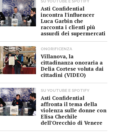
SU YOUTUBE E SPOTIFY
Asti Confidential
incontra l'influencer
Luca Garbin che
racconta i clienti più
assurdi dei supermercati
ONORIFICENZA
Villanova, la
cittadinanza onoraria a
Delia Cortese voluta dai
cittadini (VIDEO)
SU YOUTUBE E SPOTIFY
Asti Confidential
affronta il tema della
violenza sulle donne con
Elisa Chechile
dell'Orecchio di Venere