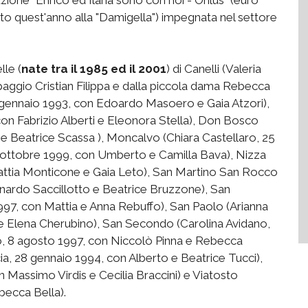
to quest'anno alla "Damigella") impegnata nel settore
lle (
nate tra il 1985 ed il 2001
) di Canelli (Valeria
aggio Cristian Filippa e dalla piccola dama Rebecca
2 gennaio 1993, con Edoardo Masoero e Gaia Atzori),
, con Fabrizio Alberti e Eleonora Stella), Don Bosco
e Beatrice Scassa ), Moncalvo (Chiara Castellaro, 25
 ottobre 1999, con Umberto e Camilla Bava), Nizza
attia Monticone e Gaia Leto), San Martino San Rocco
nardo Saccillotto e Beatrice Bruzzone), San
97, con Mattia e Anna Rebuffo), San Paolo (Arianna
 e Elena Cherubino), San Secondo (Carolina Avidano,
co, 8 agosto 1997, con Niccolò Pinna e Rebecca
a, 28 gennaio 1994, con Alberto e Beatrice Tucci),
 Massimo Virdis e Cecilia Braccini) e Viatosto
becca Bella).