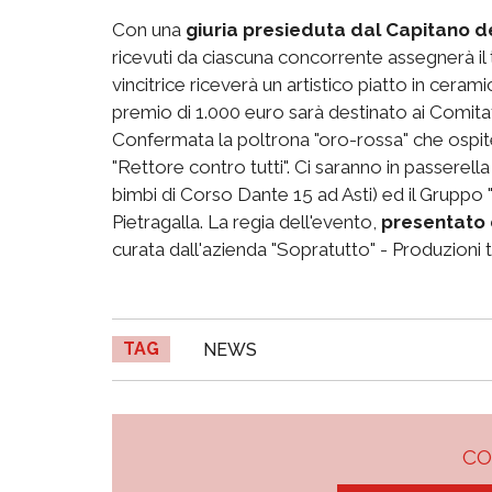
Con una
giuria presieduta dal Capitano de
ricevuti da ciascuna concorrente assegnerà il ti
vincitrice riceverà un artistico piatto in ceram
premio di 1.000 euro sarà destinato ai Comitat
Confermata la poltrona "oro-rossa" che ospite
"Rettore contro tutti". Ci saranno in passerell
bimbi di Corso Dante 15 ad Asti) ed il Gruppo
Pietragalla. La regia dell'evento,
presentato 
curata dall'azienda "Sopratutto" - Produzioni t
TAG
NEWS
C