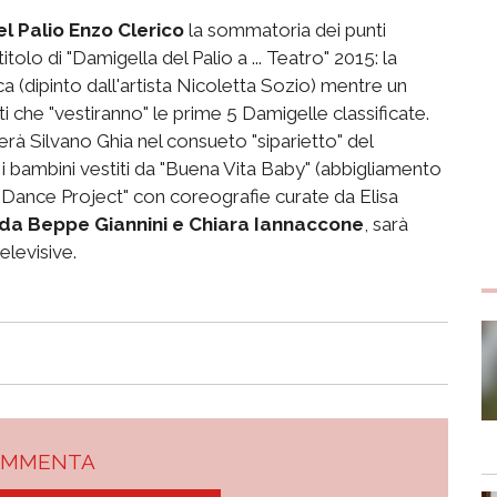
l Palio Enzo Clerico
la sommatoria dei punti
tolo di "Damigella del Palio a ... Teatro" 2015: la
ica (dipinto dall'artista Nicoletta Sozio) mentre un
i che "vestiranno" le prime 5 Damigelle classificate.
rà Silvano Ghia nel consueto "siparietto" del
a i bambini vestiti da "Buena Vita Baby" (abbigliamento
 "Dance Project" con coreografie curate da Elisa
da Beppe Giannini e Chiara Iannaccone
, sarà
elevisive.
OMMENTA