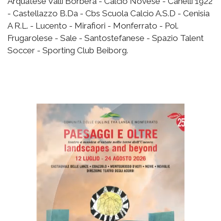
Arquatese Valli Borbera - Calcio Novese - Canelli 1922
- Castellazzo B.Da - Cbs Scuola Calcio A.S.D - Cenisia
A R.L. - Lucento - Mirafiori - Monferrato - Pol.
Frugarolese - Sale - Santostefanese - Spazio Talent
Soccer - Sporting Club Beiborg.