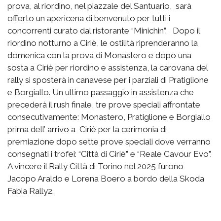
prova, al riordino, nel piazzale del Santuario, sarà
offerto un apericena di benvenuto per tutti i
concorrenti curato dal ristorante “Minichin”. Dopo il
riordino notturno a Ciriè, le ostilità riprenderanno la
domenica con la prova di Monastero e dopo una
sosta a Ciriè per riordino e assistenza, la carovana del
rally si sposterà in canavese per i parziali di Pratiglione
e Borgiallo. Un ultimo passaggio in assistenza che
precederà il rush finale, tre prove speciali affrontate
consecutivamente: Monastero, Pratiglione e Borgiallo
prima dell’ arrivo a Ciriè per la cerimonia di
premiazione dopo sette prove speciali dove verranno
consegnati i trofei: “Città di Ciriè” e “Reale Cavour Evo”.
A vincere il Rally Città di Torino nel 2025 furono
Jacopo Araldo e Lorena Boero a bordo della Skoda
Fabia Rally2.