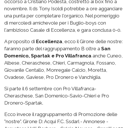
occorso a Cristiano Podestà, costretto ai box fino a
novembre. Il ds Tony Isoldi potrebbe a ore agganciare
una punta per completare l'organico. Nel pomeriggio
di mercoledì amichevole per i Buglio-boys con
l'ambizioso Casale di Eccellenza, e gara conclusa 0-0.
A proposito di
Eccellenza
, ecco il Girone delle nostre:
faranno parte del raggruppamento B oltre a
San
Domenico, Spartak e Pro Villafranca
anche Cuneo,
Albese, Cheraschese, Chieri, Carmagnola, Fossano,
Giovanile Centallo, Monregale Calcio, Moretta,
Ovadese, Gaviese, Pro Dronero e Vanchiglia.
Si parte il 6 settembre con Pro Villafranca-
Cheraschese, San Domenico-Savio-Chieri e Pro
Dronero-Spartak.
Ecco invece il raggruppamento di Promozione delle
"nostre". Girone D: Acqui F.C. Ssdarl - Annonese -