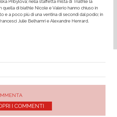
a Pribylova; nella staffetta mista di Triathle la
 quella di biathle Nicole e Valerio hanno chiuso in
o e a poco più di una ventina di secondi dal podio; in
i francesci Julie Belhamri e Alexandre Henrard.
OMMENTA
OPRI I COMMENTI