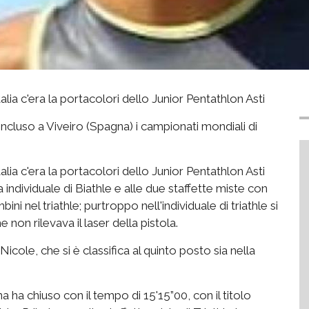
alia c'era la portacolori dello Junior Pentathlon Asti
ncluso a Viveiro (Spagna) i campionati mondiali di
alia c'era la portacolori dello Junior Pentathlon Asti
ndividuale di Biathle e alle due staffette miste con
i nel triathle; purtroppo nell'individuale di triathle si
 non rilevava il laser della pistola.
icole, che si è classifica al quinto posto sia nella
ana ha chiuso con il tempo di 15'15”00, con il titolo