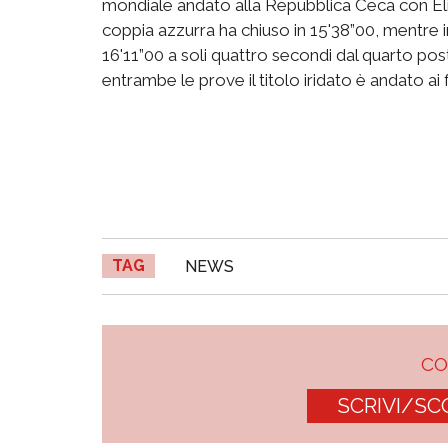
mondiale andato alla Repubblica Ceca con Elisk
coppia azzurra ha chiuso in 15'38”00, mentre in
16'11”00 a soli quattro secondi dal quarto post
entrambe le prove il titolo iridato è andato a
TAG
NEWS
C
SCRIVI/SC