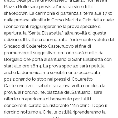
Piazza Rolle sarà prevista l’area service dello
shakedown. La cerimonia di partenza si terrà alle 17.30
dalla pedana allestita in Corso Martiri a Ciriè dalla quale
i concorrenti raggiungeranno la prova speciale di
apertura, la “Santa Elisabetta”, altra novità di questa
edizione. Il tratto cronometrato, fortemente voluto dal
Sindaco di Colleretto Castelnuovo al fine di
promuovere il suggestivo territorio sarà quello da
Borgiallo che porta al santuario di Sant’ Elisabetta con
start alle ore 18,14. La prova speciale sarà ripetuta
anche la domenica ma sensibilmente accorciata
posizionando lo stop nei pressi di Colleretto
Castelonuovo. Il sabato sera, una volta conclusa la
prova, al riordino, nel piazzale del Santuario, sarà
offerto un apericena di benvenuto per tutti i
concorrenti curato dal ristorante “Minichin”. Dopo il
riordino notturno a Ciriè, le ostilità riprenderanno la