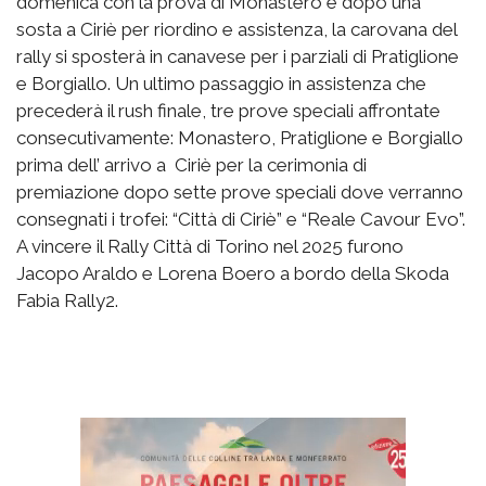
domenica con la prova di Monastero e dopo una
sosta a Ciriè per riordino e assistenza, la carovana del
rally si sposterà in canavese per i parziali di Pratiglione
e Borgiallo. Un ultimo passaggio in assistenza che
precederà il rush finale, tre prove speciali affrontate
consecutivamente: Monastero, Pratiglione e Borgiallo
prima dell’ arrivo a Ciriè per la cerimonia di
premiazione dopo sette prove speciali dove verranno
consegnati i trofei: “Città di Ciriè” e “Reale Cavour Evo”.
A vincere il Rally Città di Torino nel 2025 furono
Jacopo Araldo e Lorena Boero a bordo della Skoda
Fabia Rally2.