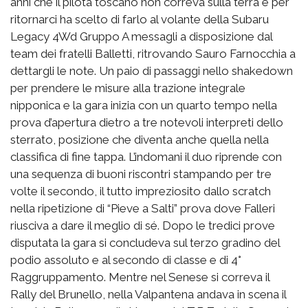
anni che il pilota toscano non correva sulla terra e per
ritornarci ha scelto di farlo al volante della Subaru
Legacy 4Wd Gruppo A messagli a disposizione dal
team dei fratelli Balletti, ritrovando Sauro Farnocchia a
dettargli le note. Un paio di passaggi nello shakedown
per prendere le misure alla trazione integrale
nipponica e la gara inizia con un quarto tempo nella
prova d’apertura dietro a tre notevoli interpreti dello
sterrato, posizione che diventa anche quella nella
classifica di fine tappa. L’indomani il duo riprende con
una sequenza di buoni riscontri stampando per tre
volte il secondo, il tutto impreziosito dallo scratch
nella ripetizione di “Pieve a Salti” prova dove Falleri
riusciva a dare il meglio di sé. Dopo le tredici prove
disputata la gara si concludeva sul terzo gradino del
podio assoluto e al secondo di classe e di 4°
Raggruppamento. Mentre nel Senese si correva il
Rally del Brunello, nella Valpantena andava in scena il