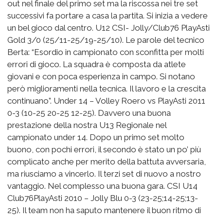
out nel finale del primo set ma la riscossa nei tre set
successivi fa portare a casa la partita. Si inizia a vedere
un bel gioco dal centro. U12 CSI- Jolly/Club76 PlayAsti
Gold 3/0 (25/11-25/19-25/10). Le parole del tecnico
Berta: “Esordio in campionato con sconfitta per molti
errori di gioco. La squadra è composta da atlete
giovani e con poca esperienza in campo. Si notano
però miglioramenti nella tecnica. Il lavoro e la crescita
continuano”. Under 14 – Volley Roero vs PlayAsti 2011
0-3 (10-25 20-25 12-25). Davvero una buona
prestazione della nostra U13 Regionale nel
campionato under 14. Dopo un primo set molto
buono, con pochi errori, il secondo è stato un po’ più
complìcato anche per merito della battuta avversaria,
ma riusciamo a vincerlo. Il terzi set di nuovo a nostro
vantaggio. Nel complesso una buona gara. CSI U14
Club76PlayAsti 2010 – Jolly Blu 0-3 (23-25;14-25;13-
25). Il team non ha saputo mantenere il buon ritmo di