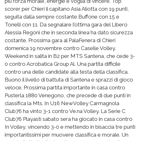
più forza morale, energie e voglia di vincere. Top
scorer per Chieri il capitano Asia Aliotta con 19 punti,
seguita dalla sempre costante Buffone con 15 e
Tonelli con 11. Da segnalare l’ottima gara del Libero
Alessia Regoni che in seconda linea ha dato sicurezza
costante. Prossima gara al PalaFenera di Chieri
domenica 19 novembre contro Caselle Volley.
Weekend in salita in B2 per MTS Santena, che cede 3-
0 contro Acrobatica Group Al. Una partita difficile
contro una delle candidate alla testa della classifica.
Buono il livello di battuta di Santena e sprazzi di gioco
veloce. Prossima partita importante in casa contro
Pusterla 1880 Venegono, che precede di due punti in
classifica la Mts. In U16 NewVolley Carmagnola
Club76 ha vinto 3-1 contro Ve.na Volley. La Serie C
Club76 Playasti sabato sera ha giocato in casa contro
In Volley, vincendo 3-0 e mettendo in bisaccia tre punti
importantissimi per muovere classifica e morale. Un