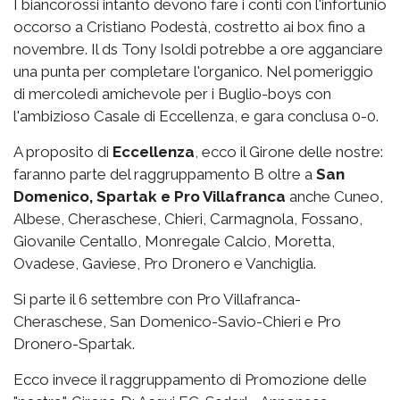
I biancorossi intanto devono fare i conti con l'infortunio
occorso a Cristiano Podestà, costretto ai box fino a
novembre. Il ds Tony Isoldi potrebbe a ore agganciare
una punta per completare l'organico. Nel pomeriggio
di mercoledì amichevole per i Buglio-boys con
l'ambizioso Casale di Eccellenza, e gara conclusa 0-0.
A proposito di
Eccellenza
, ecco il Girone delle nostre:
faranno parte del raggruppamento B oltre a
San
Domenico, Spartak e Pro Villafranca
anche Cuneo,
Albese, Cheraschese, Chieri, Carmagnola, Fossano,
Giovanile Centallo, Monregale Calcio, Moretta,
Ovadese, Gaviese, Pro Dronero e Vanchiglia.
Si parte il 6 settembre con Pro Villafranca-
Cheraschese, San Domenico-Savio-Chieri e Pro
Dronero-Spartak.
Ecco invece il raggruppamento di Promozione delle