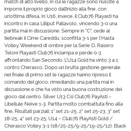
match di alto livello, in cui le ragazze sono riuscite a
imporre il proprio gioco dall’inizio alla fine, con
un’ottima difesa. In U16, invece, il Club76 Playasti ha
incontro in casa Lilliput Pallavolo, vincendo 3-0 una
partita mai in discussione. Sempre in "C", cede al
tiebreak il Cime Careddu, sconfitta 3-1 per l'Hasta
Volley. Weekend di ombre per la Serie D. Rasero
Teloni Playasti Club76 inciampa e perde 0-3
affrontando San Secondo. L’U14 Gold ha vinto 3 a 1
contro Cherasco. Dopo un brutta gestione generale
nel finale di primo set le ragazze hanno ripreso il
comando del gioco, rimediando una partita mai in
discussione e che ha visto una buona costruzione del
gioco dal centro. Silver U13 Csi Club76 PayAsti –
Libellule Neive 1-3. Partita molto combattuta fino alla
fine. Risultati parziali: 1° set 21-25, 2° set 25-23, 3° set
18-25, 4° set 23-25. U14 – Club76 PlayAsti Gold /
Cherasco Volley 3-1 (18/25-25/9-25/19-25/12). Black