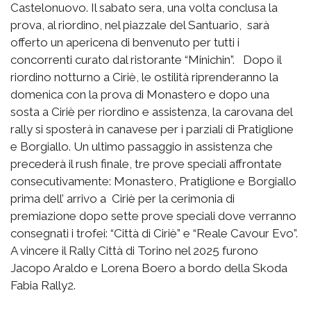
Castelonuovo. Il sabato sera, una volta conclusa la
prova, al riordino, nel piazzale del Santuario, sarà
offerto un apericena di benvenuto per tutti i
concorrenti curato dal ristorante “Minichin”. Dopo il
riordino notturno a Ciriè, le ostilità riprenderanno la
domenica con la prova di Monastero e dopo una
sosta a Ciriè per riordino e assistenza, la carovana del
rally si sposterà in canavese per i parziali di Pratiglione
e Borgiallo. Un ultimo passaggio in assistenza che
precederà il rush finale, tre prove speciali affrontate
consecutivamente: Monastero, Pratiglione e Borgiallo
prima dell’ arrivo a Ciriè per la cerimonia di
premiazione dopo sette prove speciali dove verranno
consegnati i trofei: “Città di Ciriè” e “Reale Cavour Evo”.
A vincere il Rally Città di Torino nel 2025 furono
Jacopo Araldo e Lorena Boero a bordo della Skoda
Fabia Rally2.