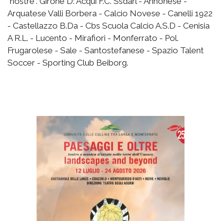
"nostre". Girone D: Acqui F.C. Ssdarl - Annonese -
Arquatese Valli Borbera - Calcio Novese - Canelli 1922
- Castellazzo B.Da - Cbs Scuola Calcio A.S.D - Cenisia
A R.L. - Lucento - Mirafiori - Monferrato - Pol.
Frugarolese - Sale - Santostefanese - Spazio Talent
Soccer - Sporting Club Beiborg.