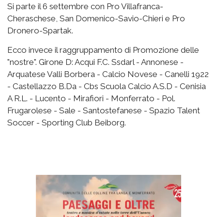
Si parte il 6 settembre con Pro Villafranca-
Cheraschese, San Domenico-Savio-Chieri e Pro
Dronero-Spartak.
Ecco invece il raggruppamento di Promozione delle
"nostre". Girone D: Acqui F.C. Ssdarl - Annonese -
Arquatese Valli Borbera - Calcio Novese - Canelli 1922
- Castellazzo B.Da - Cbs Scuola Calcio A.S.D - Cenisia
A R.L. - Lucento - Mirafiori - Monferrato - Pol.
Frugarolese - Sale - Santostefanese - Spazio Talent
Soccer - Sporting Club Beiborg.