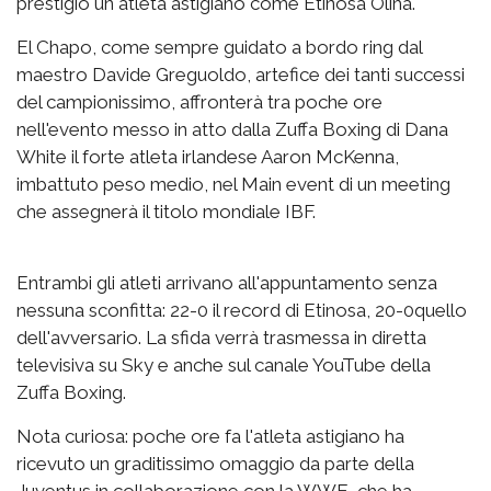
prestigio un atleta astigiano come Etinosa Oliha.
El Chapo, come sempre guidato a bordo ring dal
maestro Davide Greguoldo, artefice dei tanti successi
del campionissimo, affronterà tra poche ore
nell'evento messo in atto dalla Zuffa Boxing di Dana
White il forte atleta irlandese Aaron McKenna,
imbattuto peso medio, nel Main event di un meeting
che assegnerà il titolo mondiale IBF.
Entrambi gli atleti arrivano all'appuntamento senza
nessuna sconfitta: 22-0 il record di Etinosa, 20-0quello
dell'avversario. La sfida verrà trasmessa in diretta
televisiva su Sky e anche sul canale YouTube della
Zuffa Boxing.
Nota curiosa: poche ore fa l'atleta astigiano ha
ricevuto un graditissimo omaggio da parte della
Juventus in collaborazione con la WWE, che ha