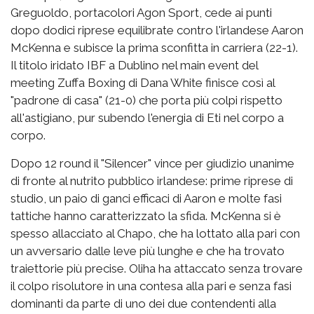
Greguoldo, portacolori Agon Sport, cede ai punti
dopo dodici riprese equilibrate contro l'irlandese Aaron
McKenna e subisce la prima sconfitta in carriera (22-1).
Il titolo iridato IBF a Dublino nel main event del
meeting Zuffa Boxing di Dana White finisce così al
"padrone di casa" (21-0) che porta più colpi rispetto
all'astigiano, pur subendo l'energia di Eti nel corpo a
corpo.
Dopo 12 round il "Silencer" vince per giudizio unanime
di fronte al nutrito pubblico irlandese: prime riprese di
studio, un paio di ganci efficaci di Aaron e molte fasi
tattiche hanno caratterizzato la sfida. McKenna si è
spesso allacciato al Chapo, che ha lottato alla pari con
un avversario dalle leve più lunghe e che ha trovato
traiettorie più precise. Oliha ha attaccato senza trovare
il colpo risolutore in una contesa alla pari e senza fasi
dominanti da parte di uno dei due contendenti alla