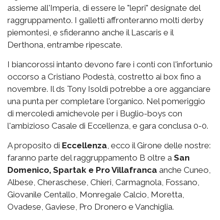
assieme all'Imperia, di essere le "lepri" designate del
raggruppamento. I galletti affronteranno molti derby
piemontesi, e sfideranno anche il Lascaris e il
Derthona, entrambe ripescate.
I biancorossi intanto devono fare i conti con l'infortunio
occorso a Cristiano Podestà, costretto ai box fino a
novembre. Il ds Tony Isoldi potrebbe a ore agganciare
una punta per completare l'organico. Nel pomeriggio
di mercoledì amichevole per i Buglio-boys con
l'ambizioso Casale di Eccellenza, e gara conclusa 0-0.
A proposito di
Eccellenza
, ecco il Girone delle nostre:
faranno parte del raggruppamento B oltre a
San
Domenico, Spartak e Pro Villafranca
anche Cuneo,
Albese, Cheraschese, Chieri, Carmagnola, Fossano,
Giovanile Centallo, Monregale Calcio, Moretta,
Ovadese, Gaviese, Pro Dronero e Vanchiglia.