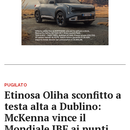
PUGILATO
Etinosa Oliha sconfitto a
testa alta a Dublino:
McKenna vince il
Mondiale IBF ai punti