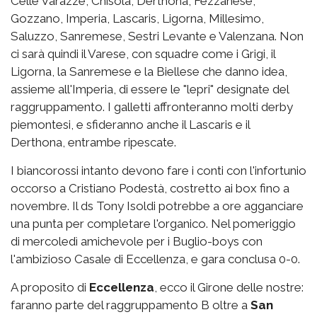
Celle Varazze, Chisola, Derthona, Fezzanese,
Gozzano, Imperia, Lascaris, Ligorna, Millesimo,
Saluzzo, Sanremese, Sestri Levante e Valenzana. Non
ci sarà quindi il Varese, con squadre come i Grigi, il
Ligorna, la Sanremese e la Biellese che danno idea,
assieme all'Imperia, di essere le "lepri" designate del
raggruppamento. I galletti affronteranno molti derby
piemontesi, e sfideranno anche il Lascaris e il
Derthona, entrambe ripescate.
I biancorossi intanto devono fare i conti con l'infortunio
occorso a Cristiano Podestà, costretto ai box fino a
novembre. Il ds Tony Isoldi potrebbe a ore agganciare
una punta per completare l'organico. Nel pomeriggio
di mercoledì amichevole per i Buglio-boys con
l'ambizioso Casale di Eccellenza, e gara conclusa 0-0.
A proposito di
Eccellenza
, ecco il Girone delle nostre:
faranno parte del raggruppamento B oltre a
San