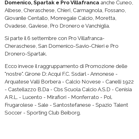
Domenico, Spartak e Pro Villafranca
anche Cuneo,
Albese, Cheraschese, Chieri, Carmagnola, Fossano,
Giovanile Centallo, Monregale Calcio, Moretta,
Ovadese, Gaviese, Pro Dronero e Vanchiglia.
Si parte il 6 settembre con Pro Villafranca-
Cheraschese, San Domenico-Savio-Chieri e Pro
Dronero-Spartak.
Ecco invece il raggruppamento di Promozione delle
"nostre". Girone D: Acqui F.C. Ssdarl - Annonese -
Arquatese Valli Borbera - Calcio Novese - Canelli 1922
- Castellazzo B.Da - Cbs Scuola Calcio A.S.D - Cenisia
A R.L. - Lucento - Mirafiori - Monferrato - Pol.
Frugarolese - Sale - Santostefanese - Spazio Talent
Soccer - Sporting Club Beiborg.