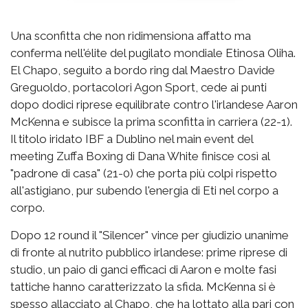
Una sconfitta che non ridimensiona affatto ma
conferma nell'élite del pugilato mondiale Etinosa Oliha.
El Chapo, seguito a bordo ring dal Maestro Davide
Greguoldo, portacolori Agon Sport, cede ai punti
dopo dodici riprese equilibrate contro l'irlandese Aaron
McKenna e subisce la prima sconfitta in carriera (22-1).
Il titolo iridato IBF a Dublino nel main event del
meeting Zuffa Boxing di Dana White finisce così al
"padrone di casa" (21-0) che porta più colpi rispetto
all'astigiano, pur subendo l'energia di Eti nel corpo a
corpo.
Dopo 12 round il "Silencer" vince per giudizio unanime
di fronte al nutrito pubblico irlandese: prime riprese di
studio, un paio di ganci efficaci di Aaron e molte fasi
tattiche hanno caratterizzato la sfida. McKenna si è
spesso allacciato al Chapo, che ha lottato alla pari con