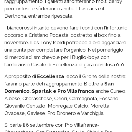
raggruppamento. I galletti affronteranno molti derby
piemontesi, e sfideranno anche il Lascaris e il
Derthona, entrambe ripescate.
I biancorossi intanto devono fare i conti con l'infortunio
occorso a Cristiano Podestà, costretto ai box fino a
novembre. Il ds Tony Isoldi potrebbe a ore agganciare
una punta per completare l'organico. Nel pomeriggio
di mercoledì amichevole per i Buglio-boys con
l'ambizioso Casale di Eccellenza, e gara conclusa 0-0.
A proposito di
Eccellenza
, ecco il Girone delle nostre:
faranno parte del raggruppamento B oltre a
San
Domenico, Spartak e Pro Villafranca
anche Cuneo,
Albese, Cheraschese, Chieri, Carmagnola, Fossano,
Giovanile Centallo, Monregale Calcio, Moretta,
Ovadese, Gaviese, Pro Dronero e Vanchiglia.
Si parte il 6 settembre con Pro Villafranca-