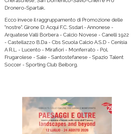
Cheraschese, San Domenico-Savio-Chieri e Pro
Dronero-Spartak.
Ecco invece il raggruppamento di Promozione delle
"nostre". Girone D: Acqui F.C. Ssdarl - Annonese -
Arquatese Valli Borbera - Calcio Novese - Canelli 1922
- Castellazzo B.Da - Cbs Scuola Calcio A.S.D - Cenisia
A R.L. - Lucento - Mirafiori - Monferrato - Pol.
Frugarolese - Sale - Santostefanese - Spazio Talent
Soccer - Sporting Club Beiborg.