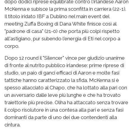
dopo dodici riprese equilibrate contro l'irlandese Aaron
McKenna e subisce la prima sconfitta in carriera (22-1).
Il titolo iridato IBF a Dublino nel main event del
meeting Zuffa Boxing di Dana White finisce così al
"padrone di casa" (21-0) che porta più colpi rispetto
all'astigiano, pur subendo l'energia di Eti nel corpo a
corpo.
Dopo 12 round il "Silencer" vince per giudizio unanime
di fronte al nutrito pubblico irlandese: prime riprese di
studio, un paio di ganci efficaci di Aaron e molte fasi
tattiche hanno caratterizzato la sfida. McKenna si è
spesso allacciato al Chapo, che ha lottato alla pari con
un avversario dalle leve più lunghe e che ha trovato
traiettorie più precise. Oliha ha attaccato senza trovare
il colpo risolutore in una contesa alla pari e senza fasi
dominanti da parte di uno dei due contendenti alla
cintura.