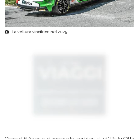
La vettura vincitrice nel 2025
Giovedì 6 Agosto si aprono le iscrizioni al 41° Rally Città