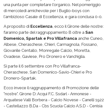
una punta per completare l'organico. Nel pomeriggio
di mercoledì amichevole per i Buglio-boys con
l'ambizioso Casale di Eccellenza, e gara conclusa 0-0.
A proposito di
Eccellenza
, ecco il Girone delle nostre:
faranno parte del raggruppamento B oltre a
San
Domenico, Spartak e Pro Villafranca
anche Cuneo,
Albese, Cheraschese, Chieri, Carmagnola, Fossano,
Giovanile Centallo, Monregale Calcio, Moretta,
Ovadese, Gaviese, Pro Dronero e Vanchiglia.
Si parte il 6 settembre con Pro Villafranca-
Cheraschese, San Domenico-Savio-Chieri e Pro
Dronero-Spartak.
Ecco invece il raggruppamento di Promozione delle
"nostre". Girone D: Acqui F.C. Ssdarl - Annonese -
Arquatese Valli Borbera - Calcio Novese - Canelli 1922
- Castellazzo B.Da - Cbs Scuola Calcio A.S.D - Cenisia