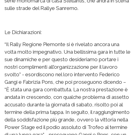
serie monomarca di casa Stellantis, che andrà in scena
sulle strade del Rallye Sanremo.
Le Dichiarazioni:
“Il Rally Regione Piemonte si è rivelato ancora una
volta molto impegnativo. Una bellissima gara in tutte le
sue dinamiche e per questo desideriamo portare i
nostri complimenti all’organizzazione per il lavoro
svolto” - esordiscono nel loro intervento Federico
Gangi e Fabrizia Pons, che poi proseguono dicendo –
“È stata una gara combattuta. La nostra prestazione è
andata in crescendo, con qualche problema di assetto
accusato durante la giornata di sabato, risolto poi al
termine della prima tappa. In seguito, il raggiungimento
della soddisfazione più grande, ovvero la vittoria nella
Power Stage ed il podio assoluto di Trofeo al termine
di una lunga gara” - proseguono Gangi e Pons, con un