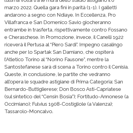
l’ultima volta tra le mura dello stadio astigiano il 6
marzo 2022. Quella gara finì in parità (1-1). I galletti
andarono a segno con Ndiaye. In Eccellenza, Pro
Villafranca e San Domenico Savio giocheranno
entrambe in trasferta, rispettivamente contro Fossano
e Cheraschese. In Promozione, invece, il Canelli 1922
riceverà il Pertusa al “Piero Sardi”. Impegno casalingo
anche per lo Spartak San Damiano, che ospiterà
l’Atletico Torino al “Norino Fausone”, mentre la
Santostefanese sarà di scena a Torino contro il Cenisia.
Queste, in conclusione, le partite che vedranno
all’opera le squadre astigiane di Prima Categoria: San
Bernardo-Buttiglierese; Don Bosco Asti-Capriatese
(sul sintetico del “Censin Bosia”); Fortitudo-Annonese (a
Occimiano); Fulvius 1908-Costigliole (a Valenza);
Tassarolo-Moncalvo.