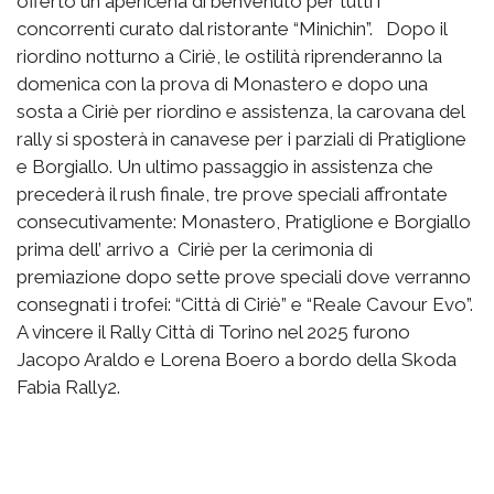
offerto un apericena di benvenuto per tutti i
concorrenti curato dal ristorante “Minichin”. Dopo il
riordino notturno a Ciriè, le ostilità riprenderanno la
domenica con la prova di Monastero e dopo una
sosta a Ciriè per riordino e assistenza, la carovana del
rally si sposterà in canavese per i parziali di Pratiglione
e Borgiallo. Un ultimo passaggio in assistenza che
precederà il rush finale, tre prove speciali affrontate
consecutivamente: Monastero, Pratiglione e Borgiallo
prima dell’ arrivo a Ciriè per la cerimonia di
premiazione dopo sette prove speciali dove verranno
consegnati i trofei: “Città di Ciriè” e “Reale Cavour Evo”.
A vincere il Rally Città di Torino nel 2025 furono
Jacopo Araldo e Lorena Boero a bordo della Skoda
Fabia Rally2.