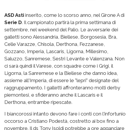
ASD Asti
inserito, come lo scorso anno, nel Girone A di
Serie D
. Il campionato partirà la prima settimana di
settembre, nel weekend del Palio. Le avversarie dei
galletti sono Alessandria, Biellese, Borgosesia, Bra,
Celle Varazze, Chisola, Derthona, Fezzanese,
Gozzano, Imperia, Lascaris, Ligorna, Millesimo,
Saluzzo, Sanremese, Sestri Levante e Valenzana. Non
ci sarà quindi il Varese, con squadre come i Grigi, il
Ligorna, la Sanremese e la Biellese che danno idea,
assieme all'Imperia, di essere le "lepri" designate del
raggruppamento. I galletti affronteranno molti derby
piemontesi, e sfideranno anche il Lascaris e il
Derthona, entrambe ripescate.
I biancorossi intanto devono fare i conti con l'infortunio
occorso a Cristiano Podestà, costretto ai box fino a
novembre. Il ds Tony Isoldi potrebbe a ore agganciare