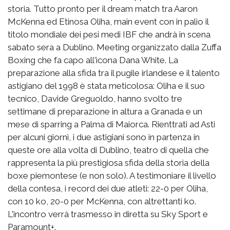
storia. Tutto pronto per il dream match tra Aaron
McKenna ed Etinosa Oliha, main event con in palio il
titolo mondiale dei pesi medi IBF che andrà in scena
sabato sera a Dublino. Meeting organizzato dalla Zuffa
Boxing che fa capo all'icona Dana White. La
preparazione alla sfida tra il pugile irlandese e il talento
astigiano del 1998 è stata meticolosa: Oliha e il suo
tecnico, Davide Greguoldo, hanno svolto tre
settimane di preparazione in altura a Granada e un
mese di sparring a Palma di Maiorca. Rienttrati ad Asti
per alcuni giorni, i due astigiani sono in partenza in
queste ore alla volta di Dublino, teatro di quella che
rappresenta la più prestigiosa sfida della storia della
boxe piemontese (e non solo). A testimoniare il livello
della contesa, i record dei due atleti: 22-0 per Oliha,
con 10 ko, 20-0 per McKenna, con altrettanti ko.
L'incontro verrà trasmesso in diretta su Sky Sport e
Paramount+.