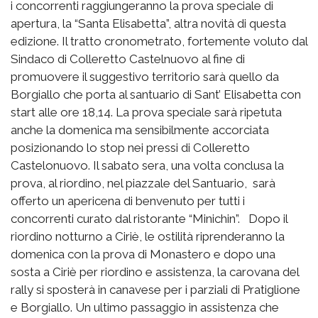
i concorrenti raggiungeranno la prova speciale di
apertura, la “Santa Elisabetta”, altra novità di questa
edizione. Il tratto cronometrato, fortemente voluto dal
Sindaco di Colleretto Castelnuovo al fine di
promuovere il suggestivo territorio sarà quello da
Borgiallo che porta al santuario di Sant’ Elisabetta con
start alle ore 18,14. La prova speciale sarà ripetuta
anche la domenica ma sensibilmente accorciata
posizionando lo stop nei pressi di Colleretto
Castelonuovo. Il sabato sera, una volta conclusa la
prova, al riordino, nel piazzale del Santuario, sarà
offerto un apericena di benvenuto per tutti i
concorrenti curato dal ristorante “Minichin”. Dopo il
riordino notturno a Ciriè, le ostilità riprenderanno la
domenica con la prova di Monastero e dopo una
sosta a Ciriè per riordino e assistenza, la carovana del
rally si sposterà in canavese per i parziali di Pratiglione
e Borgiallo. Un ultimo passaggio in assistenza che