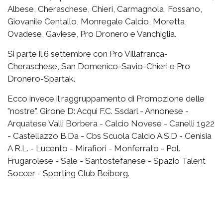
Albese, Cheraschese, Chieri, Carmagnola, Fossano,
Giovanile Centallo, Monregale Calcio, Moretta,
Ovadese, Gaviese, Pro Dronero e Vanchiglia.
Si parte il 6 settembre con Pro Villafranca-
Cheraschese, San Domenico-Savio-Chieri e Pro
Dronero-Spartak.
Ecco invece il raggruppamento di Promozione delle
"nostre". Girone D: Acqui F.C. Ssdarl - Annonese -
Arquatese Valli Borbera - Calcio Novese - Canelli 1922
- Castellazzo B.Da - Cbs Scuola Calcio A.S.D - Cenisia
A R.L. - Lucento - Mirafiori - Monferrato - Pol.
Frugarolese - Sale - Santostefanese - Spazio Talent
Soccer - Sporting Club Beiborg.