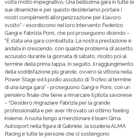
volta molto impegnativo. Una bellissima gara in tutte le
sue dinamiche e per questo desideriamo portare i
nostri complimenti all’organizzazione per il lavoro
svolto” - esordiscono nel loro intervento Federico
Gangi e Fabrizia Pons, che poi proseguono dicendo –
“È stata una gara combattuta. La nostra prestazione è
andata in crescendo, con qualche problema di assetto
accusato durante la giornata di sabato, risolto poi al
termine della prima tappa. In seguito, il raggiungimento
della soddisfazione più grande, ovvero la vittoria nella
Power Stage ed il podio assoluto di Trofeo al termine
di una lunga gara” - proseguono Gangi e Pons, con un
pensiero finale che tiene a rimarcare il pilota savonese
– “Desidero ringraziare Fabrizia per la grande
professionalità e per aver ritrovato un ottimo feeling
insieme. A ruota tengo a menzionare il team Gima
Autosport nella figura di Gabriele, la scuderia ALMA
Racing e tutte le persone che ci sostengono