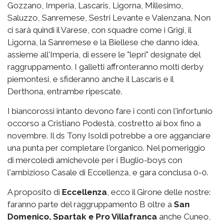
Gozzano, Imperia, Lascaris, Ligorna, Millesimo,
Saluzzo, Sanremese, Sestri Levante e Valenzana. Non
ci sarà quindi il Varese, con squadre come i Grigi, il
Ligorna, la Sanremese e la Biellese che danno idea,
assieme all'Imperia, di essere le "lepri" designate del
raggruppamento. I galletti affronteranno molti derby
piemontesi, e sfideranno anche il Lascaris e il
Derthona, entrambe ripescate.
I biancorossi intanto devono fare i conti con l'infortunio
occorso a Cristiano Podestà, costretto ai box fino a
novembre. Il ds Tony Isoldi potrebbe a ore agganciare
una punta per completare l'organico. Nel pomeriggio
di mercoledì amichevole per i Buglio-boys con
l'ambizioso Casale di Eccellenza, e gara conclusa 0-0.
A proposito di
Eccellenza
, ecco il Girone delle nostre:
faranno parte del raggruppamento B oltre a
San
Domenico, Spartak e Pro Villafranca
anche Cuneo,