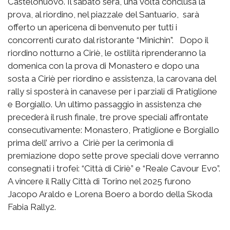
Castelonuovo. Il sabato sera, una volta conclusa la
prova, al riordino, nel piazzale del Santuario, sarà
offerto un apericena di benvenuto per tutti i
concorrenti curato dal ristorante “Minichin”. Dopo il
riordino notturno a Ciriè, le ostilità riprenderanno la
domenica con la prova di Monastero e dopo una
sosta a Ciriè per riordino e assistenza, la carovana del
rally si sposterà in canavese per i parziali di Pratiglione
e Borgiallo. Un ultimo passaggio in assistenza che
precederà il rush finale, tre prove speciali affrontate
consecutivamente: Monastero, Pratiglione e Borgiallo
prima dell’ arrivo a Ciriè per la cerimonia di
premiazione dopo sette prove speciali dove verranno
consegnati i trofei: “Città di Ciriè” e “Reale Cavour Evo”.
A vincere il Rally Città di Torino nel 2025 furono
Jacopo Araldo e Lorena Boero a bordo della Skoda
Fabia Rally2.