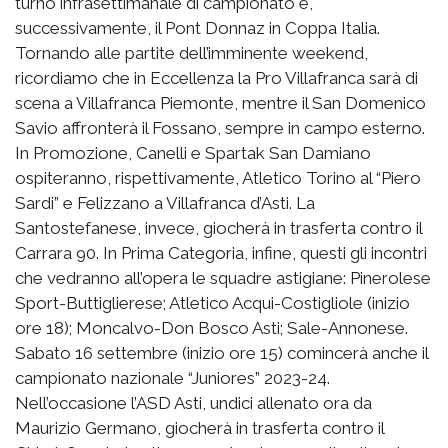
turno infrasettimanale di campionato e,
successivamente, il Pont Donnaz in Coppa Italia.
Tornando alle partite dell’imminente weekend,
ricordiamo che in Eccellenza la Pro Villafranca sarà di
scena a Villafranca Piemonte, mentre il San Domenico
Savio affronterà il Fossano, sempre in campo esterno.
In Promozione, Canelli e Spartak San Damiano
ospiteranno, rispettivamente, Atletico Torino al “Piero
Sardi” e Felizzano a Villafranca d’Asti. La
Santostefanese, invece, giocherà in trasferta contro il
Carrara 90. In Prima Categoria, infine, questi gli incontri
che vedranno all’opera le squadre astigiane: Pinerolese
Sport-Buttiglierese; Atletico Acqui-Costigliole (inizio
ore 18); Moncalvo-Don Bosco Asti; Sale-Annonese.
Sabato 16 settembre (inizio ore 15) comincerà anche il
campionato nazionale “Juniores” 2023-24.
Nell’occasione l’ASD Asti, undici allenato ora da
Maurizio Germano, giocherà in trasferta contro il