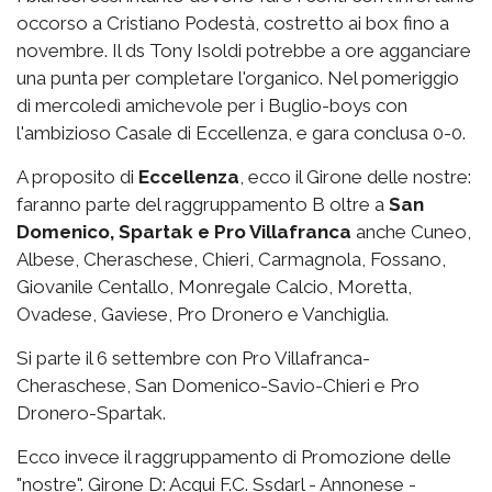
occorso a Cristiano Podestà, costretto ai box fino a
novembre. Il ds Tony Isoldi potrebbe a ore agganciare
una punta per completare l'organico. Nel pomeriggio
di mercoledì amichevole per i Buglio-boys con
l'ambizioso Casale di Eccellenza, e gara conclusa 0-0.
A proposito di
Eccellenza
, ecco il Girone delle nostre:
faranno parte del raggruppamento B oltre a
San
Domenico, Spartak e Pro Villafranca
anche Cuneo,
Albese, Cheraschese, Chieri, Carmagnola, Fossano,
Giovanile Centallo, Monregale Calcio, Moretta,
Ovadese, Gaviese, Pro Dronero e Vanchiglia.
Si parte il 6 settembre con Pro Villafranca-
Cheraschese, San Domenico-Savio-Chieri e Pro
Dronero-Spartak.
Ecco invece il raggruppamento di Promozione delle
"nostre". Girone D: Acqui F.C. Ssdarl - Annonese -