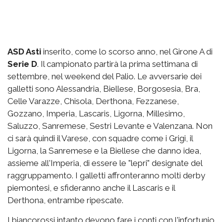
ASD Asti
inserito, come lo scorso anno, nel Girone A di
Serie D
. Il campionato partirà la prima settimana di
settembre, nel weekend del Palio. Le avversarie dei
galletti sono Alessandria, Biellese, Borgosesia, Bra,
Celle Varazze, Chisola, Derthona, Fezzanese,
Gozzano, Imperia, Lascaris, Ligorna, Millesimo,
Saluzzo, Sanremese, Sestri Levante e Valenzana. Non
ci sarà quindi il Varese, con squadre come i Grigi, il
Ligorna, la Sanremese e la Biellese che danno idea,
assieme all'Imperia, di essere le "lepri" designate del
raggruppamento. I galletti affronteranno molti derby
piemontesi, e sfideranno anche il Lascaris e il
Derthona, entrambe ripescate.
I biancorossi intanto devono fare i conti con l'infortunio