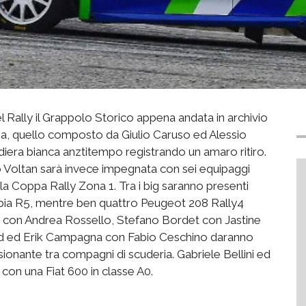
l Rally il Grappolo Storico appena andata in archivio
ia, quello composto da Giulio Caruso ed Alessio
iera bianca anztitempo registrando un amaro ritiro.
Voltan sarà invece impegnata con sei equipaggi
r la Coppa Rally Zona 1. Tra i big saranno presenti
abia R5, mentre ben quattro Peugeot 208 Rally4
na con Andrea Rossello, Stefano Bordet con Jastine
ud ed Erik Campagna con Fabio Ceschino daranno
ionante tra compagni di scuderia. Gabriele Bellini ed
con una Fiat 600 in classe A0.