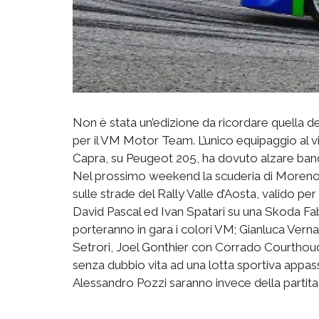
Non è stata un’edizione da ricordare quella de
per il VM Motor Team. L’unico equipaggio al v
Capra, su Peugeot 205, ha dovuto alzare band
Nel prossimo weekend la scuderia di Moreno 
sulle strade del Rally Valle d’Aosta, valido pe
David Pascal ed Ivan Spatari su una Skoda F
porteranno in gara i colori VM; Gianluca Ver
Setrori, Joel Gonthier con Corrado Courtho
senza dubbio vita ad una lotta sportiva appass
Alessandro Pozzi saranno invece della partita 