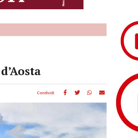
 d’Aosta