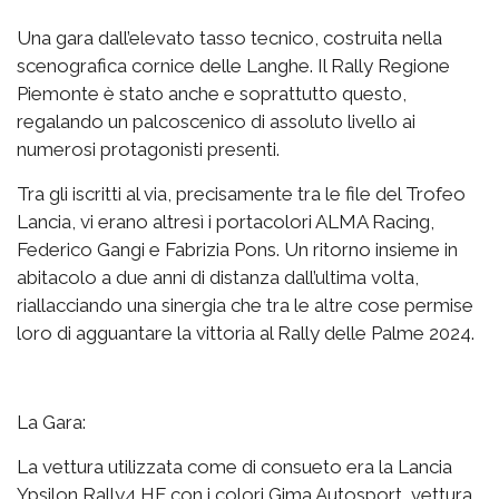
Una gara dall’elevato tasso tecnico, costruita nella
scenografica cornice delle Langhe. Il Rally Regione
Piemonte è stato anche e soprattutto questo,
regalando un palcoscenico di assoluto livello ai
numerosi protagonisti presenti.
Tra gli iscritti al via, precisamente tra le file del Trofeo
Lancia, vi erano altresì i portacolori ALMA Racing,
Federico Gangi e Fabrizia Pons. Un ritorno insieme in
abitacolo a due anni di distanza dall’ultima volta,
riallacciando una sinergia che tra le altre cose permise
loro di agguantare la vittoria al Rally delle Palme 2024.
La Gara:
La vettura utilizzata come di consueto era la Lancia
Ypsilon Rally4 HF con i colori Gima Autosport, vettura