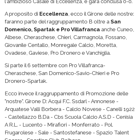
l'ambizioso Casale di Eccellenza, e gara conclusa 0-0.
A proposito di
Eccellenza
, ecco il Girone delle nostre:
faranno parte del raggruppamento B oltre a
San
Domenico, Spartak e Pro Villafranca
anche Cuneo,
Albese, Cheraschese, Chieri, Carmagnola, Fossano,
Giovanile Centallo, Monregale Calcio, Moretta,
Ovadese, Gaviese, Pro Dronero e Vanchiglia.
Si parte il 6 settembre con Pro Villafranca-
Cheraschese, San Domenico-Savio-Chieri e Pro
Dronero-Spartak.
Ecco invece il raggruppamento di Promozione delle
"nostre". Girone D: Acqui F.C. Ssdarl - Annonese -
Arquatese Valli Borbera - Calcio Novese - Canelli 1922
- Castellazzo B.Da - Cbs Scuola Calcio A.S.D - Cenisia
A R.L. - Lucento - Mirafiori - Monferrato - Pol.
Frugarolese - Sale - Santostefanese - Spazio Talent