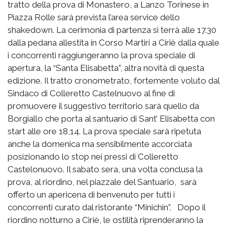
tratto della prova di Monastero, a Lanzo Torinese in
Piazza Rolle sarà prevista l’area service dello
shakedown. La cerimonia di partenza si terrà alle 17.30
dalla pedana allestita in Corso Martiri a Ciriè dalla quale
i concorrenti raggiungeranno la prova speciale di
apertura, la “Santa Elisabetta”, altra novità di questa
edizione. Il tratto cronometrato, fortemente voluto dal
Sindaco di Colleretto Castelnuovo al fine di
promuovere il suggestivo territorio sarà quello da
Borgiallo che porta al santuario di Sant’ Elisabetta con
start alle ore 18,14. La prova speciale sarà ripetuta
anche la domenica ma sensibilmente accorciata
posizionando lo stop nei pressi di Colleretto
Castelonuovo. Il sabato sera, una volta conclusa la
prova, al riordino, nel piazzale del Santuario, sarà
offerto un apericena di benvenuto per tutti i
concorrenti curato dal ristorante “Minichin”. Dopo il
riordino notturno a Ciriè, le ostilità riprenderanno la