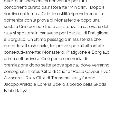
offerto un apericena di benvenuto per tutti i
concorrenti curato dal ristorante “Minichin”. Dopo il
riordino notturno a Ciriè, le ostilità riprenderanno la
domenica con la prova di Monastero e dopo una
sosta a Ciriè per riordino e assistenza, la carovana del
rally si sposterà in canavese per i parziali di Pratiglione
e Borgiallo. Un ultimo passaggio in assistenza che
precederà il rush finale, tre prove speciali affrontate
consecutivamente: Monastero, Pratiglione e Borgiallo
prima dell’ arrivo a Ciriè per la cerimonia di
premiazione dopo sette prove speciali dove verranno
consegnati i trofei: “Città di Ciriè” e “Reale Cavour Evo”.
A vincere il Rally Città di Torino nel 2025 furono
Jacopo Araldo e Lorena Boero a bordo della Skoda
Fabia Rally2.