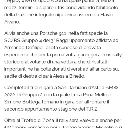
Legacy 4Wd Gruppo A con la quale punterà, senza
mezzi termini, a siglare il tris condividendo l’abitacolo
della trazione integrale nipponica assieme a Flavio
Aivano.
Al via anche una Porsche 911, nella fattispecie la
SC/RS Gruppo 4 del 3° Raggruppamento affidata ad
Armando Defilippi, pilota cuneese di provata
esperienza che per la prima volta gareggerà in un rally
storico e al volante di una vettura che di risultati
importanti ne ha collezionati diversi; ad affiancarlo sul
sedile di destra ci sarà Alessia Binello.
Completa il trio in gara a San Damiano d’Asti la BMW
2022 Tii Gruppo 2 con la quale Luca Prina Mello e
Simone Bottega tornano in gara per affrontare il
secondo appuntamento stagione del T.R.Z.
Oltre al Trofeo di Zona, il rally sarà valevole anche per
il Memory Fornaca e per il Trofeo Storico Michelin e si