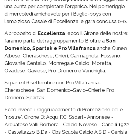
una punta per completare l'organico. Nel pomeriggio
di mercoledì amichevole per i Buglio-boys con
l'ambizioso Casale di Eccellenza, e gara conclusa 0-0.
A proposito di
Eccellenza
, ecco il Girone delle nostre:
faranno parte del raggruppamento B oltre a
San
Domenico, Spartak e Pro Villafranca
anche Cuneo,
Albese, Cheraschese, Chieri, Carmagnola, Fossano,
Giovanile Centallo, Monregale Calcio, Moretta,
Ovadese, Gaviese, Pro Dronero e Vanchiglia.
Si parte il 6 settembre con Pro Villafranca-
Cheraschese, San Domenico-Savio-Chieri e Pro
Dronero-Spartak.
Ecco invece il raggruppamento di Promozione delle
"nostre". Girone D: Acqui F.C. Ssdarl - Annonese -
Arquatese Valli Borbera - Calcio Novese - Canelli 1922
- Castellazzo B.Da - Cbs Scuola Calcio A.S.D - Cenisia