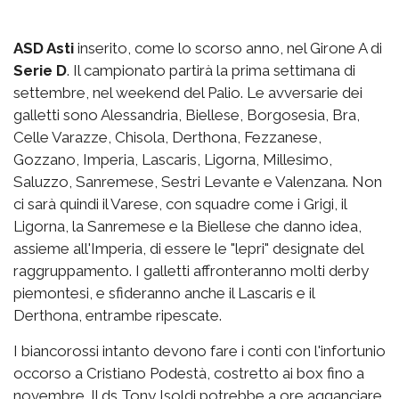
ASD Asti
inserito, come lo scorso anno, nel Girone A di
Serie D
. Il campionato partirà la prima settimana di
settembre, nel weekend del Palio. Le avversarie dei
galletti sono Alessandria, Biellese, Borgosesia, Bra,
Celle Varazze, Chisola, Derthona, Fezzanese,
Gozzano, Imperia, Lascaris, Ligorna, Millesimo,
Saluzzo, Sanremese, Sestri Levante e Valenzana. Non
ci sarà quindi il Varese, con squadre come i Grigi, il
Ligorna, la Sanremese e la Biellese che danno idea,
assieme all'Imperia, di essere le "lepri" designate del
raggruppamento. I galletti affronteranno molti derby
piemontesi, e sfideranno anche il Lascaris e il
Derthona, entrambe ripescate.
I biancorossi intanto devono fare i conti con l'infortunio
occorso a Cristiano Podestà, costretto ai box fino a
novembre. Il ds Tony Isoldi potrebbe a ore agganciare