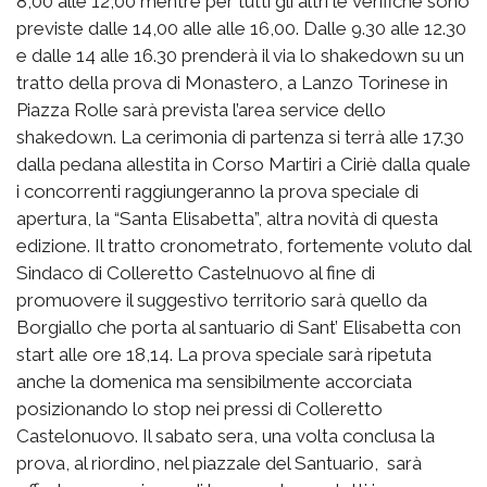
8,00 alle 12,00 mentre per tutti gli altri le verifiche sono
previste dalle 14,00 alle alle 16,00. Dalle 9.30 alle 12.30
e dalle 14 alle 16.30 prenderà il via lo shakedown su un
tratto della prova di Monastero, a Lanzo Torinese in
Piazza Rolle sarà prevista l’area service dello
shakedown. La cerimonia di partenza si terrà alle 17.30
dalla pedana allestita in Corso Martiri a Ciriè dalla quale
i concorrenti raggiungeranno la prova speciale di
apertura, la “Santa Elisabetta”, altra novità di questa
edizione. Il tratto cronometrato, fortemente voluto dal
Sindaco di Colleretto Castelnuovo al fine di
promuovere il suggestivo territorio sarà quello da
Borgiallo che porta al santuario di Sant’ Elisabetta con
start alle ore 18,14. La prova speciale sarà ripetuta
anche la domenica ma sensibilmente accorciata
posizionando lo stop nei pressi di Colleretto
Castelonuovo. Il sabato sera, una volta conclusa la
prova, al riordino, nel piazzale del Santuario, sarà