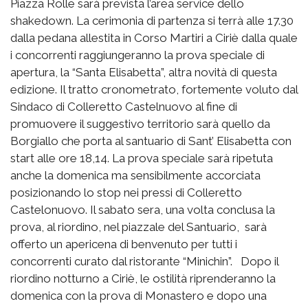
Piazza Rolle sarà prevista l’area service dello
shakedown. La cerimonia di partenza si terrà alle 17.30
dalla pedana allestita in Corso Martiri a Ciriè dalla quale
i concorrenti raggiungeranno la prova speciale di
apertura, la “Santa Elisabetta”, altra novità di questa
edizione. Il tratto cronometrato, fortemente voluto dal
Sindaco di Colleretto Castelnuovo al fine di
promuovere il suggestivo territorio sarà quello da
Borgiallo che porta al santuario di Sant’ Elisabetta con
start alle ore 18,14. La prova speciale sarà ripetuta
anche la domenica ma sensibilmente accorciata
posizionando lo stop nei pressi di Colleretto
Castelonuovo. Il sabato sera, una volta conclusa la
prova, al riordino, nel piazzale del Santuario, sarà
offerto un apericena di benvenuto per tutti i
concorrenti curato dal ristorante “Minichin”. Dopo il
riordino notturno a Ciriè, le ostilità riprenderanno la
domenica con la prova di Monastero e dopo una