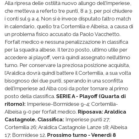
Alla ripresa delle ostilità nuovo allungo dell’Imperiese,
che metteva a referto tre punti, 8 a 3, per poi chiudere
i conti sul 9 a 4. Non si è invece disputato l’altro match
in calendario, quello tra Cortemilia e Albeisa, a causa di
un problema fisico accusato da Paolo Vacchetto.
Forfait medico e nessuna penalizzazione in classifica
per la squadra albese. Il terzo posto, ultimo utile per
accedere ai playoff, verrà quindi assegnato nell’ultimo
turno. Per conservare la preziosa posizione acquisita,
l’Araldica dovrà quindi battere il Cortemilia, a sua volta
bisognoso dei due punti, sperando in una sconfitta
dell’Imperiese ad Alba così da poter tornare al primo
posto della classifica.
SERIE A - Playoff (Quarta di
ritorno):
Imperiese-Bormidese 9-4; Cortemilia-
Albeisa 9-0 per forfait medico.
Riposava: Araldica
Castagnole.
Classifica:
Imperiese punti 27;
Cortemilia 26; Araldica Castagnole Lanze 18; Albeisa
17; Bormidese 12.
Prossimo turno - Venerdì 8