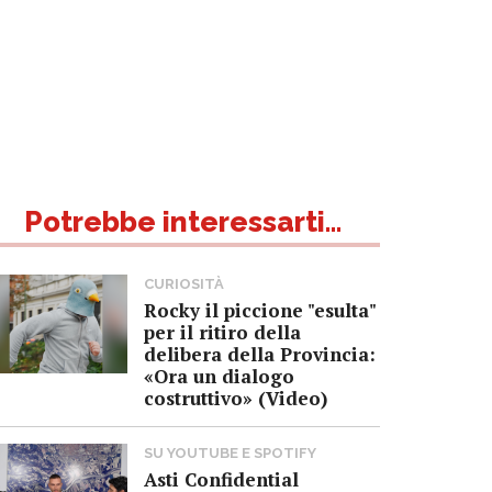
Potrebbe interessarti...
CURIOSITÀ
Rocky il piccione "esulta"
per il ritiro della
delibera della Provincia:
«Ora un dialogo
costruttivo» (Video)
SU YOUTUBE E SPOTIFY
Asti Confidential