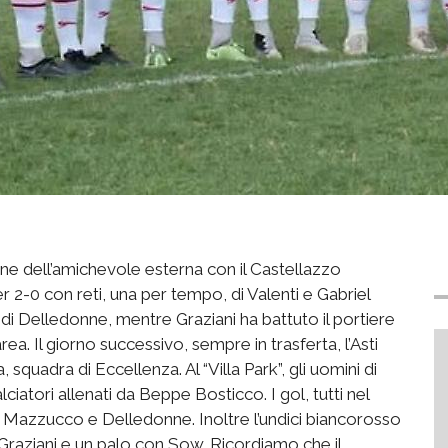
one dell’amichevole esterna con il Castellazzo
r 2-0 con reti, una per tempo, di Valenti e Gabriel
 di Delledonne, mentre Graziani ha battuto il portiere
’area. Il giorno successivo, sempre in trasferta, l’Asti
squadra di Eccellenza. Al “Villa Park”, gli uomini di
iatori allenati da Beppe Bosticco. I gol, tutti nel
 Mazzucco e Delledonne. Inoltre l’undici biancorosso
raziani e un palo con Sow. Ricordiamo che il