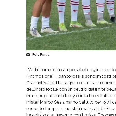
Foto Ferlisi
L’Asti è tornato in campo sabato 19 in occasi
(Promozione). I biancorossi si sono imposti pe
Graziani. Valenti ha segnato di testa su corner
dell’undici locale con un bel tiro dal limite dell
era impegnato nel derby con la Pro Villafranca, 
mister Marco Sesia hanno battuto per 3-0 i calc
secondo tempo, sono stati realizzati da Sow,
ha colpito due traverse con Losio e Thomas G