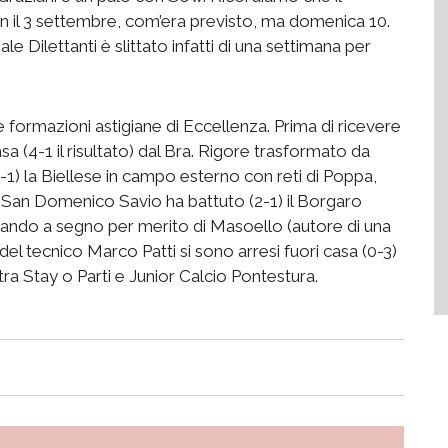
 il 3 settembre, com’era previsto, ma domenica 10.
e Dilettanti è slittato infatti di una settimana per
e formazioni astigiane di Eccellenza. Prima di ricevere
casa (4-1 il risultato) dal Bra. Rigore trasformato da
4-1) la Biellese in campo esterno con reti di Poppa,
l San Domenico Savio ha battuto (2-1) il Borgaro
dando a segno per merito di Masoello (autore di una
del tecnico Marco Patti si sono arresi fuori casa (0-3)
 tra Stay o Parti e Junior Calcio Pontestura.