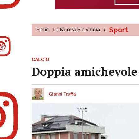
Sport
Sei in:
La Nuova Provincia
>
CALCIO
Doppia amichevole p
Gianni Truffa