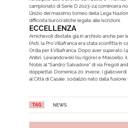
campionato di Serie D 2023-24 comincerà non
L’inizio del massimo torneo della Lega Nazional
difficoltà burocratiche legate alle iscrizioni.
ECCELLENZA
Amichevoli d’estate già in archivio anche per l
l’Asti, la Pro Villafranca era stata sconfitta in 
Ordia per il Villafranca. Dopo aver superato (
Anibri, Lewandowski (su rigore) e Masoello, i
Nobis al “Sandro Salvadore” di via Fregoli an
doppietta). Domenica 20, invece, i gialloverdi 
al Città di Casale, sodalizio nato dalla fusione
TAG
NEWS