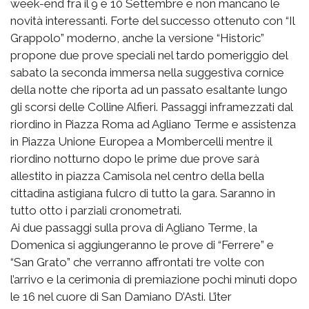
week-end fra il 9 e
10 Settembre
e non mancano le
novità interessanti. Forte del successo ottenuto con “Il
Grappolo” moderno, anche la versione “Historic”
propone due prove speciali nel tardo
pomeriggio del
sabato
la seconda immersa nella suggestiva cornice
della notte che riporta ad un passato esaltante lungo
gli scorsi delle Colline Alfieri. Passaggi inframezzati dal
riordino in Piazza Roma ad Agliano Terme e assistenza
in Piazza Unione Europea a Mombercelli mentre il
riordino notturno dopo le prime due prove sarà
allestito in piazza Camisola nel centro della bella
cittadina astigiana fulcro di tutto la gara. Saranno in
tutto otto i parziali cronometrati.
Ai due passaggi sulla prova di Agliano Terme, la
Domenica si aggiungeranno le prove di “Ferrere” e
“San Grato” che verranno affrontati tre volte con
l’arrivo e la cerimonia di premiazione pochi minuti dopo
le 16 nel cuore di San Damiano D’Asti. L’iter