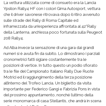
La vettura utilizzata come di consueto era la Lancia
Ypsilon Rally4 HF con i colori Gima Autosport, vettura
che il driver savonese ritrovava dopo il ritiro avvenuto
sulle strade del Rally di Roma Capitale ed
inframezzata da un’esperienza affrontata al 42°Rally
della Lanterna, anch’essa poco fortunata sulla Peugeot
208 Rally4.
Ad Alba invece la sensazione di una gara dai grandi
numeri si è avuta fin da subito. Lo dimostrano i parziali
cronometrici fatti siglare costantemente tra le
posizioni di vertice. In tutto questo un podio sfiorato
tra le file del Campionato Italiano Rally Due Ruote
Motrici ed il raggiungimento della terza posizione
all’interno del Trofeo Lancia. Un biglietto da visita
importante per Federico Gangi e Fabrizia Pons in vista
del prossimo appuntamento, nonché l’ultimo della
serie monomarca di casa Stellantis, che andrà in scena