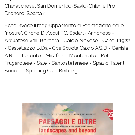
Cheraschese, San Domenico-Savio-Chieri e Pro
Dronero-Spartak.
Ecco invece il raggruppamento di Promozione delle
"nostre". Girone D: Acqui F.C. Ssdarl - Annonese -
Arquatese Valli Borbera - Calcio Novese - Canelli 1922
- Castellazzo B.Da - Cbs Scuola Calcio A.S.D - Cenisia
A R.L. - Lucento - Mirafiori - Monferrato - Pol.
Frugarolese - Sale - Santostefanese - Spazio Talent
Soccer - Sporting Club Beiborg.