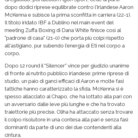
dopo dodici riprese equilibrate contro l'irlandese Aaron
McKenna e subisce la prima sconfitta in carriera (22-1).
Il titolo iridato IBF a Dublino nel main event del
meeting Zuffa Boxing di Dana White finisce così al
"padrone di casa" (21-0) che porta più colpi rispetto
all'astigiano, pur subendo l'energia di Eti nel corpo a
corpo.
Dopo 12 round il "Silencer" vince per giudizio unanime
di fronte al nutrito pubblico irlandese: prime riprese di
studio, un paio di ganci efficaci di Aaron e molte fasi
tattiche hanno caratterizzato la sfida. McKenna si è
spesso allacciato al Chapo, che ha lottato alla pari con
un avversario dalle leve più lunghe e che ha trovato
traiettorie più precise. Oliha ha attaccato senza trovare
il colpo risolutore in una contesa alla pari e senza fasi
dominanti da parte di uno dei due contendenti alla
cintura.