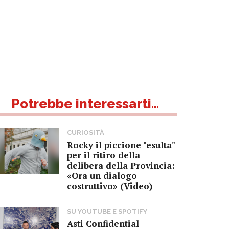
Potrebbe interessarti...
CURIOSITÀ
Rocky il piccione "esulta"
per il ritiro della
delibera della Provincia:
«Ora un dialogo
costruttivo» (Video)
SU YOUTUBE E SPOTIFY
Asti Confidential