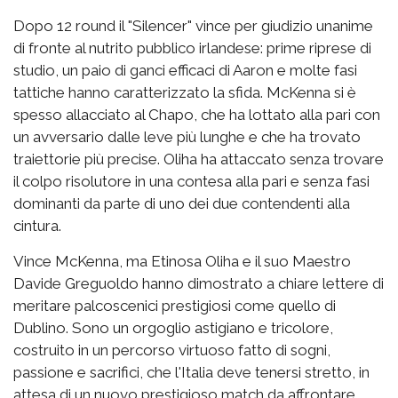
Dopo 12 round il "Silencer" vince per giudizio unanime
di fronte al nutrito pubblico irlandese: prime riprese di
studio, un paio di ganci efficaci di Aaron e molte fasi
tattiche hanno caratterizzato la sfida. McKenna si è
spesso allacciato al Chapo, che ha lottato alla pari con
un avversario dalle leve più lunghe e che ha trovato
traiettorie più precise. Oliha ha attaccato senza trovare
il colpo risolutore in una contesa alla pari e senza fasi
dominanti da parte di uno dei due contendenti alla
cintura.
Vince McKenna, ma Etinosa Oliha e il suo Maestro
Davide Greguoldo hanno dimostrato a chiare lettere di
meritare palcoscenici prestigiosi come quello di
Dublino. Sono un orgoglio astigiano e tricolore,
costruito in un percorso virtuoso fatto di sogni,
passione e sacrifici, che l'Italia deve tenersi stretto, in
attesa di un nuovo prestigioso match da affrontare.