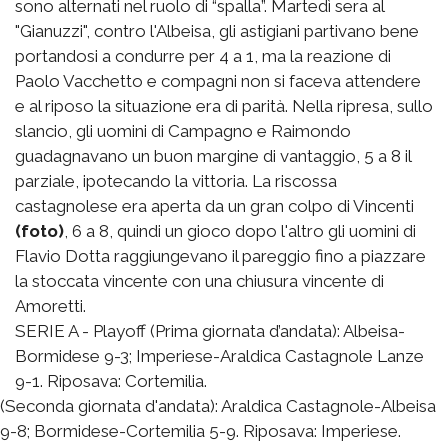
sono alternati nel ruolo di “spalla”. Martedì sera al
"Gianuzzi", contro l'Albeisa, gli astigiani partivano bene
portandosi a condurre per 4 a 1, ma la reazione di
Paolo Vacchetto e compagni non si faceva attendere
e al riposo la situazione era di parità. Nella ripresa, sullo
slancio, gli uomini di Campagno e Raimondo
guadagnavano un buon margine di vantaggio, 5 a 8 il
parziale, ipotecando la vittoria. La riscossa
castagnolese era aperta da un gran colpo di Vincenti
(foto)
, 6 a 8, quindi un gioco dopo l'altro gli uomini di
Flavio Dotta raggiungevano il pareggio fino a piazzare
la stoccata vincente con una chiusura vincente di
Amoretti.
SERIE A - Playoff (Prima giornata d’andata): Albeisa-
Bormidese 9-3; Imperiese-Araldica Castagnole Lanze
9-1. Riposava: Cortemilia.
(Seconda giornata d'andata): Araldica Castagnole-Albeisa
9-8; Bormidese-Cortemilia 5-9. Riposava: Imperiese.