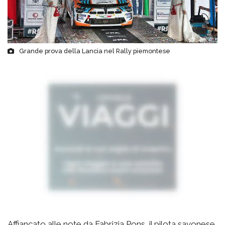
Grande prova della Lancia nel Rally piemontese
Affiancato alle note da Fabrizia Pons, il pilota savonese