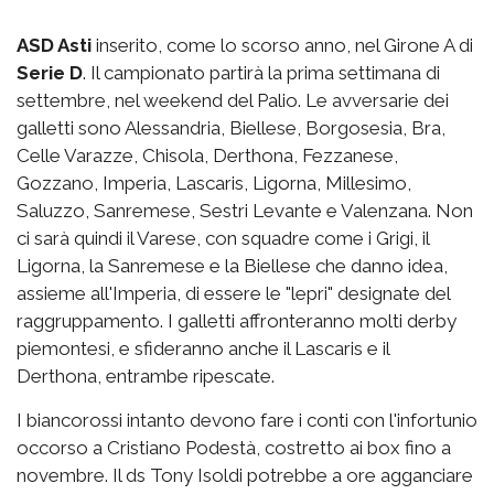
ASD Asti
inserito, come lo scorso anno, nel Girone A di
Serie D
. Il campionato partirà la prima settimana di
settembre, nel weekend del Palio. Le avversarie dei
galletti sono Alessandria, Biellese, Borgosesia, Bra,
Celle Varazze, Chisola, Derthona, Fezzanese,
Gozzano, Imperia, Lascaris, Ligorna, Millesimo,
Saluzzo, Sanremese, Sestri Levante e Valenzana. Non
ci sarà quindi il Varese, con squadre come i Grigi, il
Ligorna, la Sanremese e la Biellese che danno idea,
assieme all'Imperia, di essere le "lepri" designate del
raggruppamento. I galletti affronteranno molti derby
piemontesi, e sfideranno anche il Lascaris e il
Derthona, entrambe ripescate.
I biancorossi intanto devono fare i conti con l'infortunio
occorso a Cristiano Podestà, costretto ai box fino a
novembre. Il ds Tony Isoldi potrebbe a ore agganciare