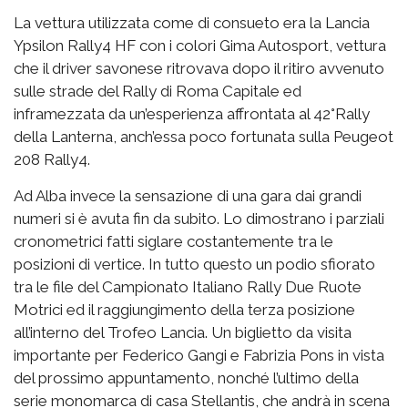
La vettura utilizzata come di consueto era la Lancia
Ypsilon Rally4 HF con i colori Gima Autosport, vettura
che il driver savonese ritrovava dopo il ritiro avvenuto
sulle strade del Rally di Roma Capitale ed
inframezzata da un’esperienza affrontata al 42°Rally
della Lanterna, anch’essa poco fortunata sulla Peugeot
208 Rally4.
Ad Alba invece la sensazione di una gara dai grandi
numeri si è avuta fin da subito. Lo dimostrano i parziali
cronometrici fatti siglare costantemente tra le
posizioni di vertice. In tutto questo un podio sfiorato
tra le file del Campionato Italiano Rally Due Ruote
Motrici ed il raggiungimento della terza posizione
all’interno del Trofeo Lancia. Un biglietto da visita
importante per Federico Gangi e Fabrizia Pons in vista
del prossimo appuntamento, nonché l’ultimo della
serie monomarca di casa Stellantis, che andrà in scena