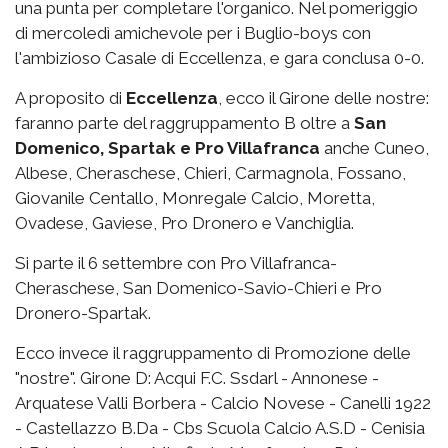
una punta per completare l'organico. Nel pomeriggio
di mercoledì amichevole per i Buglio-boys con
l'ambizioso Casale di Eccellenza, e gara conclusa 0-0.
A proposito di
Eccellenza
, ecco il Girone delle nostre:
faranno parte del raggruppamento B oltre a
San
Domenico, Spartak e Pro Villafranca
anche Cuneo,
Albese, Cheraschese, Chieri, Carmagnola, Fossano,
Giovanile Centallo, Monregale Calcio, Moretta,
Ovadese, Gaviese, Pro Dronero e Vanchiglia.
Si parte il 6 settembre con Pro Villafranca-
Cheraschese, San Domenico-Savio-Chieri e Pro
Dronero-Spartak.
Ecco invece il raggruppamento di Promozione delle
"nostre". Girone D: Acqui F.C. Ssdarl - Annonese -
Arquatese Valli Borbera - Calcio Novese - Canelli 1922
- Castellazzo B.Da - Cbs Scuola Calcio A.S.D - Cenisia