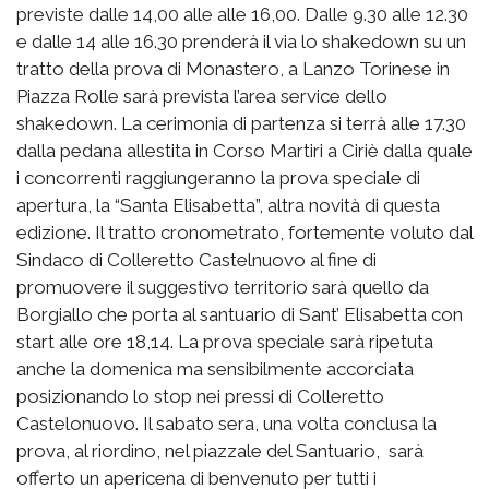
previste dalle 14,00 alle alle 16,00. Dalle 9.30 alle 12.30
e dalle 14 alle 16.30 prenderà il via lo shakedown su un
tratto della prova di Monastero, a Lanzo Torinese in
Piazza Rolle sarà prevista l’area service dello
shakedown. La cerimonia di partenza si terrà alle 17.30
dalla pedana allestita in Corso Martiri a Ciriè dalla quale
i concorrenti raggiungeranno la prova speciale di
apertura, la “Santa Elisabetta”, altra novità di questa
edizione. Il tratto cronometrato, fortemente voluto dal
Sindaco di Colleretto Castelnuovo al fine di
promuovere il suggestivo territorio sarà quello da
Borgiallo che porta al santuario di Sant’ Elisabetta con
start alle ore 18,14. La prova speciale sarà ripetuta
anche la domenica ma sensibilmente accorciata
posizionando lo stop nei pressi di Colleretto
Castelonuovo. Il sabato sera, una volta conclusa la
prova, al riordino, nel piazzale del Santuario, sarà
offerto un apericena di benvenuto per tutti i