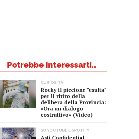
Potrebbe interessarti...
CURIOSITÀ
Rocky il piccione "esulta"
per il ritiro della
delibera della Provincia:
«Ora un dialogo
costruttivo» (Video)
SU YOUTUBE E SPOTIFY
Asti Confidential