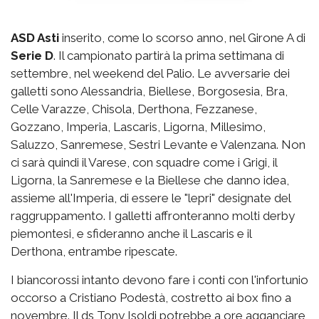
ASD Asti
inserito, come lo scorso anno, nel Girone A di
Serie D
. Il campionato partirà la prima settimana di
settembre, nel weekend del Palio. Le avversarie dei
galletti sono Alessandria, Biellese, Borgosesia, Bra,
Celle Varazze, Chisola, Derthona, Fezzanese,
Gozzano, Imperia, Lascaris, Ligorna, Millesimo,
Saluzzo, Sanremese, Sestri Levante e Valenzana. Non
ci sarà quindi il Varese, con squadre come i Grigi, il
Ligorna, la Sanremese e la Biellese che danno idea,
assieme all'Imperia, di essere le "lepri" designate del
raggruppamento. I galletti affronteranno molti derby
piemontesi, e sfideranno anche il Lascaris e il
Derthona, entrambe ripescate.
I biancorossi intanto devono fare i conti con l'infortunio
occorso a Cristiano Podestà, costretto ai box fino a
novembre. Il ds Tony Isoldi potrebbe a ore agganciare