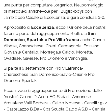
una punta per completare l'organico. Nel pomeriggio
di mercoledì amichevole per i Buglio-boys con
l'ambizioso Casale di Eccellenza, e gara conclusa 0-0.
A proposito di
Eccellenza
, ecco il Girone delle nostre:
faranno parte del raggruppamento B oltre a
San
Domenico, Spartak e Pro Villafranca
anche Cuneo,
Albese, Cheraschese, Chieri, Carmagnola, Fossano,
Giovanile Centallo, Monregale Calcio, Moretta,
Ovadese, Gaviese, Pro Dronero e Vanchiglia.
Si parte il 6 settembre con Pro Villafranca-
Cheraschese, San Domenico-Savio-Chieri e Pro
Dronero-Spartak.
Ecco invece il raggruppamento di Promozione delle
"nostre". Girone D: Acqui F.C. Ssdarl - Annonese -
Arquatese Valli Borbera - Calcio Novese - Canelli 1922
- Castellazzo B.Da - Cbs Scuola Calcio A.S.D - Cenisia