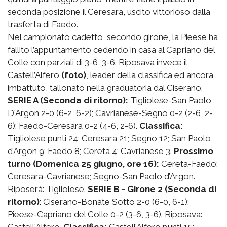
seconda posizione il Ceresara, uscito vittorioso dalla
trasferta di Faedo.
Nel campionato cadetto, secondo girone, la Pieese ha
fallito l’appuntamento cedendo in casa al Capriano del
Colle con parziali di 3-6, 3-6. Riposava invece il
Castell’Alfero
(foto)
, leader della classifica ed ancora
imbattuto, tallonato nella graduatoria dal Ciserano.
SERIE A (Seconda di ritorno):
Tigliolese-San Paolo
D'Argon 2-0 (6-2, 6-2); Cavrianese-Segno 0-2 (2-6, 2-
6); Faedo-Ceresara 0-2 (4-6, 2-6).
Classifica:
Tigliolese punti 24; Ceresara 21; Segno 12; San Paolo
d’Argon 9; Faedo 8; Cereta 4; Cavrianese 3.
Prossimo
turno (Domenica 25 giugno, ore 16):
Cereta-Faedo;
Ceresara-Cavrianese; Segno-San Paolo d’Argon.
Riposerà: Tigliolese.
SERIE B - Girone 2 (Seconda di
ritorno)
: Ciserano-Bonate Sotto 2-0 (6-0, 6-1);
Pieese-Capriano del Colle 0-2 (3-6, 3-6). Riposava:
Castell'Alfero.
Classifica:
Castell’Alfero punti 15;