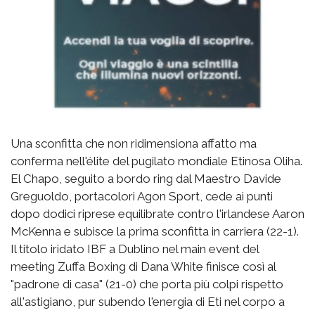
Una sconfitta che non ridimensiona affatto ma
conferma nell'élite del pugilato mondiale Etinosa Oliha.
El Chapo, seguito a bordo ring dal Maestro Davide
Greguoldo, portacolori Agon Sport, cede ai punti
dopo dodici riprese equilibrate contro l'irlandese Aaron
McKenna e subisce la prima sconfitta in carriera (22-1).
Il titolo iridato IBF a Dublino nel main event del
meeting Zuffa Boxing di Dana White finisce così al
"padrone di casa" (21-0) che porta più colpi rispetto
all'astigiano, pur subendo l'energia di Eti nel corpo a