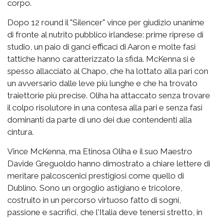
corpo.
Dopo 12 round il "Silencer" vince per giudizio unanime
di fronte al nutrito pubblico irlandese: prime riprese di
studio, un paio di ganci efficaci di Aaron e molte fasi
tattiche hanno caratterizzato la sfida. McKenna si è
spesso allacciato al Chapo, che ha lottato alla pari con
un avversario dalle leve più lunghe e che ha trovato
traiettorie più precise. Oliha ha attaccato senza trovare
il colpo risolutore in una contesa alla pari e senza fasi
dominanti da parte di uno dei due contendenti alla
cintura.
Vince McKenna, ma Etinosa Oliha e il suo Maestro
Davide Greguoldo hanno dimostrato a chiare lettere di
meritare palcoscenici prestigiosi come quello di
Dublino. Sono un orgoglio astigiano e tricolore,
costruito in un percorso virtuoso fatto di sogni,
passione e sacrifici, che l'Italia deve tenersi stretto, in