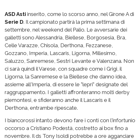
ASD Asti
inserito, come lo scorso anno, nel Girone A di
Serie D
. Il campionato partirà la prima settimana di
settembre, nel weekend del Palio. Le avversarie dei
galletti sono Alessandria, Biellese, Borgosesia, Bra,
Celle Varazze, Chisola, Derthona, Fezzanese,
Gozzano, Imperia, Lascaris, Ligorna, Millesimo,
Saluzzo, Sanremese, Sestri Levante e Valenzana. Non
ci sarà quindi il Varese, con squadre come i Grigi, il
Ligorna, la Sanremese e la Biellese che danno idea,
assieme all'Imperia, di essere le "lepri" designate del
raggruppamento. I galletti affronteranno molti derby
piemontesi, e sfideranno anche il Lascaris e il
Derthona, entrambe ripescate.
I biancorossi intanto devono fare i conti con l'infortunio
occorso a Cristiano Podestà, costretto ai box fino a
novembre. Il ds Tony Isoldi potrebbe a ore agganciare