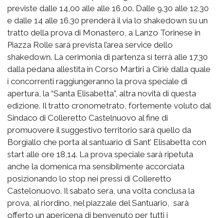
previste dalle 14,00 alle alle 16,00. Dalle 9.30 alle 12.30
e dalle 14 alle 16.30 prenderà il via lo shakedown su un
tratto della prova di Monastero, a Lanzo Torinese in
Piazza Rolle sarà prevista l’area service dello
shakedown. La cerimonia di partenza si terrà alle 17.30
dalla pedana allestita in Corso Martiri a Ciriè dalla quale
i concorrenti raggiungeranno la prova speciale di
apertura, la “Santa Elisabetta”, altra novità di questa
edizione. Il tratto cronometrato, fortemente voluto dal
Sindaco di Colleretto Castelnuovo al fine di
promuovere il suggestivo territorio sarà quello da
Borgiallo che porta al santuario di Sant’ Elisabetta con
start alle ore 18,14. La prova speciale sarà ripetuta
anche la domenica ma sensibilmente accorciata
posizionando lo stop nei pressi di Colleretto
Castelonuovo. Il sabato sera, una volta conclusa la
prova, al riordino, nel piazzale del Santuario, sarà
offerto un apericena di benvenuto per tutti i