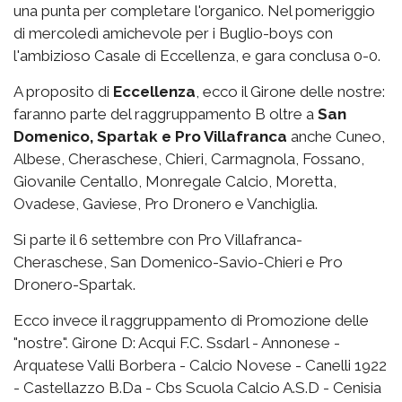
una punta per completare l'organico. Nel pomeriggio
di mercoledì amichevole per i Buglio-boys con
l'ambizioso Casale di Eccellenza, e gara conclusa 0-0.
A proposito di
Eccellenza
, ecco il Girone delle nostre:
faranno parte del raggruppamento B oltre a
San
Domenico, Spartak e Pro Villafranca
anche Cuneo,
Albese, Cheraschese, Chieri, Carmagnola, Fossano,
Giovanile Centallo, Monregale Calcio, Moretta,
Ovadese, Gaviese, Pro Dronero e Vanchiglia.
Si parte il 6 settembre con Pro Villafranca-
Cheraschese, San Domenico-Savio-Chieri e Pro
Dronero-Spartak.
Ecco invece il raggruppamento di Promozione delle
"nostre". Girone D: Acqui F.C. Ssdarl - Annonese -
Arquatese Valli Borbera - Calcio Novese - Canelli 1922
- Castellazzo B.Da - Cbs Scuola Calcio A.S.D - Cenisia