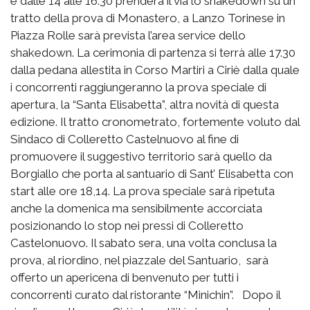
e dalle 14 alle 16.30 prenderà il via lo shakedown su un
tratto della prova di Monastero, a Lanzo Torinese in
Piazza Rolle sarà prevista l’area service dello
shakedown. La cerimonia di partenza si terrà alle 17.30
dalla pedana allestita in Corso Martiri a Ciriè dalla quale
i concorrenti raggiungeranno la prova speciale di
apertura, la “Santa Elisabetta”, altra novità di questa
edizione. Il tratto cronometrato, fortemente voluto dal
Sindaco di Colleretto Castelnuovo al fine di
promuovere il suggestivo territorio sarà quello da
Borgiallo che porta al santuario di Sant’ Elisabetta con
start alle ore 18,14. La prova speciale sarà ripetuta
anche la domenica ma sensibilmente accorciata
posizionando lo stop nei pressi di Colleretto
Castelonuovo. Il sabato sera, una volta conclusa la
prova, al riordino, nel piazzale del Santuario, sarà
offerto un apericena di benvenuto per tutti i
concorrenti curato dal ristorante “Minichin”. Dopo il