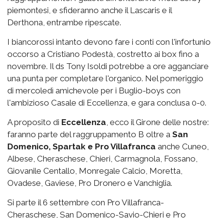
piemontesi, e sfideranno anche il Lascaris e il
Derthona, entrambe ripescate.
I biancorossi intanto devono fare i conti con l'infortunio
occorso a Cristiano Podestà, costretto ai box fino a
novembre. Il ds Tony Isoldi potrebbe a ore agganciare
una punta per completare l'organico. Nel pomeriggio
di mercoledì amichevole per i Buglio-boys con
l'ambizioso Casale di Eccellenza, e gara conclusa 0-0.
A proposito di
Eccellenza
, ecco il Girone delle nostre:
faranno parte del raggruppamento B oltre a
San
Domenico, Spartak e Pro Villafranca
anche Cuneo,
Albese, Cheraschese, Chieri, Carmagnola, Fossano,
Giovanile Centallo, Monregale Calcio, Moretta,
Ovadese, Gaviese, Pro Dronero e Vanchiglia.
Si parte il 6 settembre con Pro Villafranca-
Cheraschese, San Domenico-Savio-Chieri e Pro