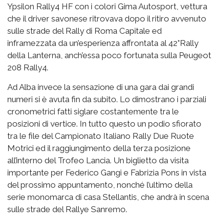
Ypsilon Rally4 HF con i colori Gima Autosport, vettura
che il driver savonese ritrovava dopo il ritiro avvenuto
sulle strade del Rally di Roma Capitale ed
inframezzata da un’esperienza affrontata al 42°Rally
della Lanterna, anch’essa poco fortunata sulla Peugeot
208 Rally4.
Ad Alba invece la sensazione di una gara dai grandi
numeri si è avuta fin da subito. Lo dimostrano i parziali
cronometrici fatti siglare costantemente tra le
posizioni di vertice. In tutto questo un podio sfiorato
tra le file del Campionato Italiano Rally Due Ruote
Motrici ed il raggiungimento della terza posizione
all’interno del Trofeo Lancia. Un biglietto da visita
importante per Federico Gangi e Fabrizia Pons in vista
del prossimo appuntamento, nonché l’ultimo della
serie monomarca di casa Stellantis, che andrà in scena
sulle strade del Rallye Sanremo.