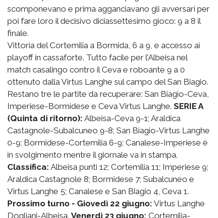
scomponevano e prima agganciavano gli avversari per
poi fare loro il decisivo diciassettesimo gioco: 9 a 8 il
finale.
Vittoria del Cortemilia a Bormida, 6 a 9, e accesso ai
playoff in cassaforte. Tutto facile per l’Albeisa nel
match casalingo contro il Ceva e roboante 9 a 0
ottenuto dalla Virtus Langhe sul campo del San Biagio.
Restano tre le partite da recuperare: San Biagio-Ceva,
Imperiese-Bormidese e Ceva Virtus Langhe.
SERIE A
(Quinta di ritorno):
Albeisa-Ceva 9-1; Araldica
Castagnole-Subalcuneo 9-8; San Biagio-Virtus Langhe
0-9; Bormidese-Cortemilia 6-9; Canalese-Imperiese è
in svolgimento mentre il giornale va in stampa.
Classifica:
Albeisa punti 12; Cortemilia 11; Imperiese 9;
Araldica Castagnole 8; Bormidese 7; Subalcuneo e
Virtus Langhe 5; Canalese e San Biagio 4, Ceva 1.
Prossimo turno - Giovedì 22 giugno:
Virtus Langhe
Dogliani-Albeisa.
Venerdì 23 giugno:
Cortemilia-