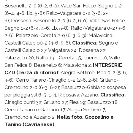
Besenello 2-0 (6-2, 6-0); Valle San Felice-Segno 1-2
(6-4, 4-6, t.b. 5-8); Rallo-Valgatara 0-2 (3-6, 2-
6); Dossena-Besenello 2-0 (6-2, 6-0); Valle San Felice-
Segno 1-2 (6-4, 4-6, t.b. 5-8); Rallo-Valgatara 0-2 (3-6,
2-6); Palazzolo-Cereta 2-0 (6-3, 6-3); Malavicina-
Castelli Calepio0-2 (4-6, 5-6).
Classifica:
Segno e
Castelli Calepio 27; Valgatara 24; Dossena 22;
Palazzolo 20; Rallo 19, ; Cereta 15; Tuenno 10; Valle
San Felice 8; Besenello 6; Malavicina 2.
INTERSERIE
C/D (Terza di ritorno):
Alegra Settime-Piea 0-2 (5-6,
3-6); Cerro Tanaro-Cinaglio 0-2 (2-6, 2-6); Grillano-
Cremolino 2-0 (6-3, 6-2); Basaluzzo-Gabiano sospesa
per pioggia sul 6-5, 1-4. Riposava: Azzano.
Classifica:
Cinaglio punti 32; Grillano 27; Piea 19; Basaluzzo 18;
Cerro Tanaro e Gabiano 17; Alegra Settime 7;
Cremolino e Azzano 2.
Nella foto, Gozzelino e
Tanino (Cavrianese).