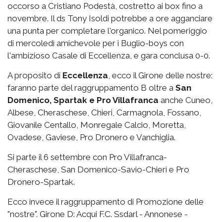
occorso a Cristiano Podestà, costretto ai box fino a
novembre. Il ds Tony Isoldi potrebbe a ore agganciare
una punta per completare l'organico. Nel pomeriggio
di mercoledì amichevole per i Buglio-boys con
l'ambizioso Casale di Eccellenza, e gara conclusa 0-0.
A proposito di
Eccellenza
, ecco il Girone delle nostre:
faranno parte del raggruppamento B oltre a
San
Domenico, Spartak e Pro Villafranca
anche Cuneo,
Albese, Cheraschese, Chieri, Carmagnola, Fossano,
Giovanile Centallo, Monregale Calcio, Moretta,
Ovadese, Gaviese, Pro Dronero e Vanchiglia.
Si parte il 6 settembre con Pro Villafranca-
Cheraschese, San Domenico-Savio-Chieri e Pro
Dronero-Spartak.
Ecco invece il raggruppamento di Promozione delle
"nostre". Girone D: Acqui F.C. Ssdarl - Annonese -