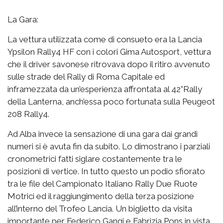
La Gara:
La vettura utilizzata come di consueto era la Lancia
Ypsilon Rally4 HF con i colori Gima Autosport, vettura
che il driver savonese ritrovava dopo il ritiro avvenuto
sulle strade del Rally di Roma Capitale ed
inframezzata da un’esperienza affrontata al 42°Rally
della Lanterna, anch’essa poco fortunata sulla Peugeot
208 Rally4.
Ad Alba invece la sensazione di una gara dai grandi
numeri si è avuta fin da subito. Lo dimostrano i parziali
cronometrici fatti siglare costantemente tra le
posizioni di vertice. In tutto questo un podio sfiorato
tra le file del Campionato Italiano Rally Due Ruote
Motrici ed il raggiungimento della terza posizione
all’interno del Trofeo Lancia. Un biglietto da visita
importante per Federico Gangi e Fabrizia Pons in vista