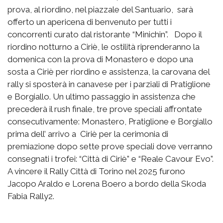
prova, al riordino, nel piazzale del Santuario, sarà
offerto un apericena di benvenuto per tutti i
concorrenti curato dal ristorante “Minichin”. Dopo il
riordino notturno a Ciriè, le ostilità riprenderanno la
domenica con la prova di Monastero e dopo una
sosta a Ciriè per riordino e assistenza, la carovana del
rally si sposterà in canavese per i parziali di Pratiglione
e Borgiallo. Un ultimo passaggio in assistenza che
precederà il rush finale, tre prove speciali affrontate
consecutivamente: Monastero, Pratiglione e Borgiallo
prima dell’ arrivo a Ciriè per la cerimonia di
premiazione dopo sette prove speciali dove verranno
consegnati i trofei: “Città di Ciriè” e “Reale Cavour Evo”.
A vincere il Rally Città di Torino nel 2025 furono
Jacopo Araldo e Lorena Boero a bordo della Skoda
Fabia Rally2.