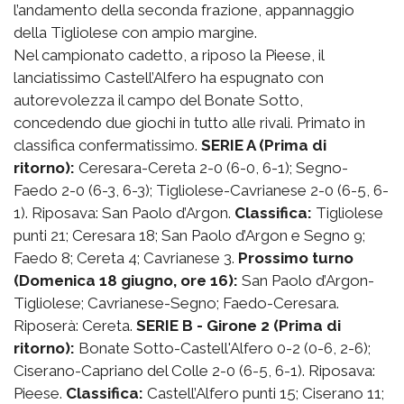
l’andamento della seconda frazione, appannaggio
della Tigliolese con ampio margine.
Nel campionato cadetto, a riposo la Pieese, il
lanciatissimo Castell’Alfero ha espugnato con
autorevolezza il campo del Bonate Sotto,
concedendo due giochi in tutto alle rivali. Primato in
classifica confermatissimo.
SERIE A (Prima di
ritorno):
Ceresara-Cereta 2-0 (6-0, 6-1); Segno-
Faedo 2-0 (6-3, 6-3); Tigliolese-Cavrianese 2-0 (6-5, 6-
1). Riposava: San Paolo d’Argon.
Classifica:
Tigliolese
punti 21; Ceresara 18; San Paolo d’Argon e Segno 9;
Faedo 8; Cereta 4; Cavrianese 3.
Prossimo turno
(Domenica 18 giugno, ore 16):
San Paolo d’Argon-
Tigliolese; Cavrianese-Segno; Faedo-Ceresara.
Riposerà: Cereta.
SERIE B - Girone 2 (Prima di
ritorno):
Bonate Sotto-Castell'Alfero 0-2 (0-6, 2-6);
Ciserano-Capriano del Colle 2-0 (6-5, 6-1). Riposava:
Pieese.
Classifica:
Castell’Alfero punti 15; Ciserano 11;