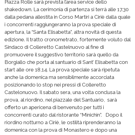
Piazza Rolle sarà prevista l’area service dello
shakedown. La cerimonia di partenza si terrà alle 17.30
dalla pedana allestita in Corso Martiri a Ciriè dalla quale
i concorrenti raggiungeranno la prova speciale di
apertura, la “Santa Elisabetta”, altra novità di questa
edizione. Il tratto cronometrato, fortemente voluto dal
Sindaco di Colleretto Castelnuovo al fine di
promuovere il suggestivo territorio sarà quello da
Borgiallo che porta al santuario di Sant’ Elisabetta con
start alle ore 18,14. La prova speciale sarà ripetuta
anche la domenica ma sensibilmente accorciata
posizionando lo stop nei pressi di Colleretto
Castelonuovo. Il sabato sera, una volta conclusa la
prova, al riordino, nel piazzale del Santuario, sarà
offerto un apericena di benvenuto per tutti i
concorrenti curato dal ristorante “Minichin”. Dopo il
riordino notturno a Ciriè, le ostilità riprenderanno la
domenica con la prova di Monastero e dopo una