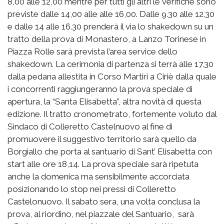
8,00 alle 12,00 mentre per tutti gli altri le verifiche sono
previste dalle 14,00 alle alle 16,00. Dalle 9.30 alle 12.30
e dalle 14 alle 16.30 prenderà il via lo shakedown su un
tratto della prova di Monastero, a Lanzo Torinese in
Piazza Rolle sarà prevista l’area service dello
shakedown. La cerimonia di partenza si terrà alle 17.30
dalla pedana allestita in Corso Martiri a Ciriè dalla quale
i concorrenti raggiungeranno la prova speciale di
apertura, la “Santa Elisabetta”, altra novità di questa
edizione. Il tratto cronometrato, fortemente voluto dal
Sindaco di Colleretto Castelnuovo al fine di
promuovere il suggestivo territorio sarà quello da
Borgiallo che porta al santuario di Sant’ Elisabetta con
start alle ore 18,14. La prova speciale sarà ripetuta
anche la domenica ma sensibilmente accorciata
posizionando lo stop nei pressi di Colleretto
Castelonuovo. Il sabato sera, una volta conclusa la
prova, al riordino, nel piazzale del Santuario, sarà