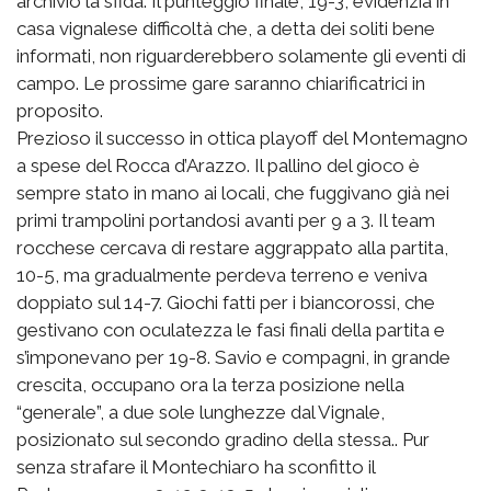
archivio la sfida. Il punteggio finale, 19-3, evidenzia in
casa vignalese difficoltà che, a detta dei soliti bene
informati, non riguarderebbero solamente gli eventi di
campo. Le prossime gare saranno chiarificatrici in
proposito.
Prezioso il successo in ottica playoff del Montemagno
a spese del Rocca d’Arazzo. Il pallino del gioco è
sempre stato in mano ai locali, che fuggivano già nei
primi trampolini portandosi avanti per 9 a 3. Il team
rocchese cercava di restare aggrappato alla partita,
10-5, ma gradualmente perdeva terreno e veniva
doppiato sul 14-7. Giochi fatti per i biancorossi, che
gestivano con oculatezza le fasi finali della partita e
s’imponevano per 19-8. Savio e compagni, in grande
crescita, occupano ora la terza posizione nella
“generale”, a due sole lunghezze dal Vignale,
posizionato sul secondo gradino della stessa.. Pur
senza strafare il Montechiaro ha sconfitto il