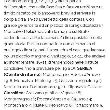
Portacomaro: 9-3, 12-3, 13-5 alcuni parziali
dell’incontro, che nella fase finale faceva registrare un
timido riscatto dei biancoverdi bravi ad arrivare in
doppia cifra: 19-10 il verdetto della contesa. Con
grande generosità ed un pizzico di spregiudicatezza il
Moncalvo
(foto)
ha avuto la meglio sul Rilate,
cedendo così al Portacomaro l’ultima posizione della
graduatoria. Partita combattuta con alternanza di
punteggio fin sul 9 pari. La squadra di casa guadagnava
poi un piccolo margine di vantaggio, 14-11, che andava
ad incrementare, 16-11, difendendolo nelle battute
conclusive fino a prevalere per 19 a 15.
SERIE A
(Quinta di ritorno):
Montemagno-Rocca d’Arazzo
19-8; Moncalvo-Rilate 19-15; Grazzano-Vignale 19-3;
Montechiaro-Portacomaro 19-10. Riposava: Calliano.
Classifica:
Grazzano punti 22; Vignale 18;
Montemagno 16; Rocca d’Arazzo e Calliano 14;
Montechiaro 9; Rilate 8; Moncalvo 6; Portacomaro 5.