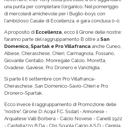
una punta per completare l'organico. Nel pomeriggio
di mercoledì amichevole per i Buglio-boys con
l'ambizioso Casale di Eccellenza, e gara conclusa 0-0.
A proposito di
Eccellenza
, ecco il Girone delle nostre:
faranno parte del raggruppamento B oltre a
San
Domenico, Spartak e Pro Villafranca
anche Cuneo,
Albese, Cheraschese, Chieri, Carmagnola, Fossano,
Giovanile Centallo, Monregale Calcio, Moretta,
Ovadese, Gaviese, Pro Dronero e Vanchiglia.
Si parte il 6 settembre con Pro Villafranca-
Cheraschese, San Domenico-Savio-Chieri e Pro
Dronero-Spartak.
Ecco invece il raggruppamento di Promozione delle
"nostre". Girone D: Acqui F.C. Ssdarl - Annonese -
Arquatese Valli Borbera - Calcio Novese - Canelli 1922
- Castellazzo B.Da - Cbs Scuola Calcio A.S.D - Cenisia