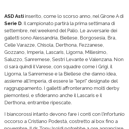
ASD Asti
inserito, come lo scorso anno, nel Girone A di
Serie D
. Il campionato partirà la prima settimana di
settembre, nel weekend del Palio. Le avversarie dei
galletti sono Alessandria, Biellese, Borgosesia, Bra,
Celle Varazze, Chisola, Derthona, Fezzanese,
Gozzano, Imperia, Lascaris, Ligorna, Millesimo,
Saluzzo, Sanremese, Sestri Levante e Valenzana. Non
ci sarà quindi il Varese, con squadre come i Grigi, il
Ligorna, la Sanremese e la Biellese che danno idea,
assieme all'Imperia, di essere le "lepri" designate del
raggruppamento. I galletti affronteranno molti derby
piemontesi, e sfideranno anche il Lascaris e il
Derthona, entrambe ripescate.
I biancorossi intanto devono fare i conti con l'infortunio
occorso a Cristiano Podestà, costretto ai box fino a
novembre. Il ds Tony Isoldi potrebbe a ore agganciare