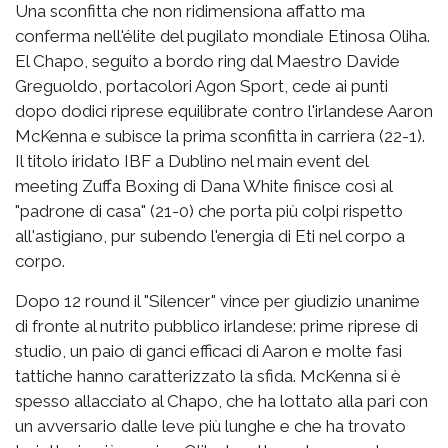
Una sconfitta che non ridimensiona affatto ma
conferma nell'élite del pugilato mondiale Etinosa Oliha.
El Chapo, seguito a bordo ring dal Maestro Davide
Greguoldo, portacolori Agon Sport, cede ai punti
dopo dodici riprese equilibrate contro l'irlandese Aaron
McKenna e subisce la prima sconfitta in carriera (22-1).
Il titolo iridato IBF a Dublino nel main event del
meeting Zuffa Boxing di Dana White finisce così al
"padrone di casa" (21-0) che porta più colpi rispetto
all'astigiano, pur subendo l'energia di Eti nel corpo a
corpo.
Dopo 12 round il "Silencer" vince per giudizio unanime
di fronte al nutrito pubblico irlandese: prime riprese di
studio, un paio di ganci efficaci di Aaron e molte fasi
tattiche hanno caratterizzato la sfida. McKenna si è
spesso allacciato al Chapo, che ha lottato alla pari con
un avversario dalle leve più lunghe e che ha trovato