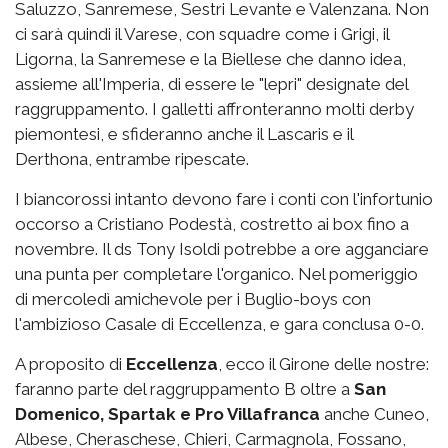
Saluzzo, Sanremese, Sestri Levante e Valenzana. Non
ci sarà quindi il Varese, con squadre come i Grigi, il
Ligorna, la Sanremese e la Biellese che danno idea,
assieme all'Imperia, di essere le "lepri" designate del
raggruppamento. I galletti affronteranno molti derby
piemontesi, e sfideranno anche il Lascaris e il
Derthona, entrambe ripescate.
I biancorossi intanto devono fare i conti con l'infortunio
occorso a Cristiano Podestà, costretto ai box fino a
novembre. Il ds Tony Isoldi potrebbe a ore agganciare
una punta per completare l'organico. Nel pomeriggio
di mercoledì amichevole per i Buglio-boys con
l'ambizioso Casale di Eccellenza, e gara conclusa 0-0.
A proposito di
Eccellenza
, ecco il Girone delle nostre:
faranno parte del raggruppamento B oltre a
San
Domenico, Spartak e Pro Villafranca
anche Cuneo,
Albese, Cheraschese, Chieri, Carmagnola, Fossano,