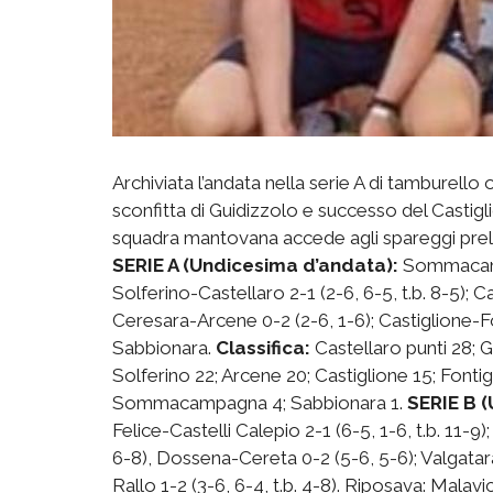
Archiviata l’andata nella serie A di tamburello
sconfitta di Guidizzolo e successo del Castig
squadra mantovana accede agli spareggi prelim
SERIE A (Undicesima d’andata):
Sommacampa
Solferino-Castellaro 2-1 (2-6, 6-5, t.b. 8-5); 
Ceresara-Arcene 0-2 (2-6, 1-6); Castiglione-F
Sabbionara.
Classifica:
Castellaro punti 28; G
Solferino 22; Arcene 20; Castiglione 15; Fonti
Sommacampagna 4; Sabbionara 1.
SERIE B (
Felice-Castelli Calepio 2-1 (6-5, 1-6, t.b. 11-9)
6-8), Dossena-Cereta 0-2 (5-6, 5-6); Valgata
Rallo 1-2 (3-6, 6-4, t.b. 4-8). Riposava: Malavi