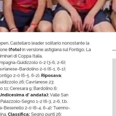
 open. Castellaro leader solitario nonostante la
lione
(foto)
in versione astigiana sul Fontigo. La
inari di Coppa Italia.
gna-Guidizzolo 0-2 (3-6, 2-6);
Cavrianese-Bardolino 2-0 (6-1, 6-1);
ontigo 2-0 (6-5, 6-2).
Riposava
:
uidizzolo 26; Cavrianese 23;
go 11; Ceresara 9; Bardolino 6;
Undicesima d’ andata):
Valle San
; Palazzolo-Segno 1-2 (6-3, 2-6, t.b.
ra-Besenello 2-0 (6-4, 6-4); Tuenno-
cina.
Classifica:
Segno punti 26;