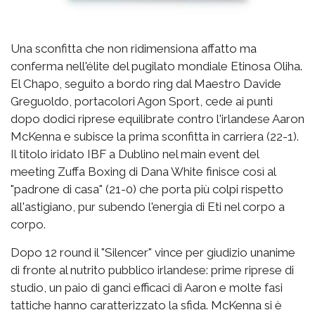
Una sconfitta che non ridimensiona affatto ma
conferma nell'élite del pugilato mondiale Etinosa Oliha.
El Chapo, seguito a bordo ring dal Maestro Davide
Greguoldo, portacolori Agon Sport, cede ai punti
dopo dodici riprese equilibrate contro l'irlandese Aaron
McKenna e subisce la prima sconfitta in carriera (22-1).
Il titolo iridato IBF a Dublino nel main event del
meeting Zuffa Boxing di Dana White finisce così al
"padrone di casa" (21-0) che porta più colpi rispetto
all'astigiano, pur subendo l'energia di Eti nel corpo a
corpo.
Dopo 12 round il "Silencer" vince per giudizio unanime
di fronte al nutrito pubblico irlandese: prime riprese di
studio, un paio di ganci efficaci di Aaron e molte fasi
tattiche hanno caratterizzato la sfida. McKenna si è