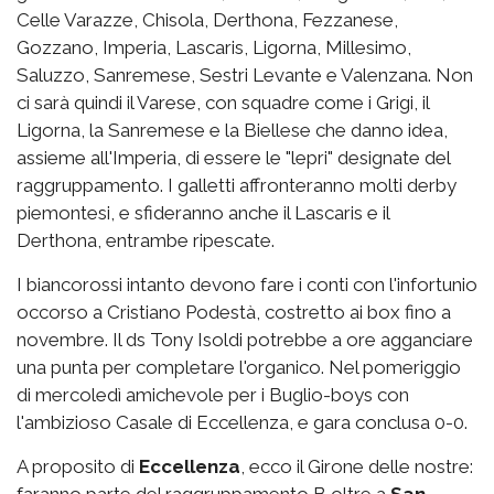
Celle Varazze, Chisola, Derthona, Fezzanese,
Gozzano, Imperia, Lascaris, Ligorna, Millesimo,
Saluzzo, Sanremese, Sestri Levante e Valenzana. Non
ci sarà quindi il Varese, con squadre come i Grigi, il
Ligorna, la Sanremese e la Biellese che danno idea,
assieme all'Imperia, di essere le "lepri" designate del
raggruppamento. I galletti affronteranno molti derby
piemontesi, e sfideranno anche il Lascaris e il
Derthona, entrambe ripescate.
I biancorossi intanto devono fare i conti con l'infortunio
occorso a Cristiano Podestà, costretto ai box fino a
novembre. Il ds Tony Isoldi potrebbe a ore agganciare
una punta per completare l'organico. Nel pomeriggio
di mercoledì amichevole per i Buglio-boys con
l'ambizioso Casale di Eccellenza, e gara conclusa 0-0.
A proposito di
Eccellenza
, ecco il Girone delle nostre: