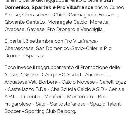
faranno parte del raggruppamento B oltre a
San
Domenico, Spartak e Pro Villafranca
anche Cuneo,
Albese, Cheraschese, Chieri, Carmagnola, Fossano,
Giovanile Centallo, Monregale Calcio, Moretta,
Ovadese, Gaviese, Pro Dronero e Vanchiglia.
Si parte il 6 settembre con Pro Villafranca-
Cheraschese, San Domenico-Savio-Chieri e Pro
Dronero-Spartak.
Ecco invece il raggruppamento di Promozione delle
"nostre". Girone D: Acqui F.C. Ssdarl - Annonese -
Arquatese Valli Borbera - Calcio Novese - Canelli 1922
- Castellazzo B.Da - Cbs Scuola Calcio A.S.D - Cenisia
A R.L. - Lucento - Mirafiori - Monferrato - Pol.
Frugarolese - Sale - Santostefanese - Spazio Talent
Soccer - Sporting Club Beiborg.