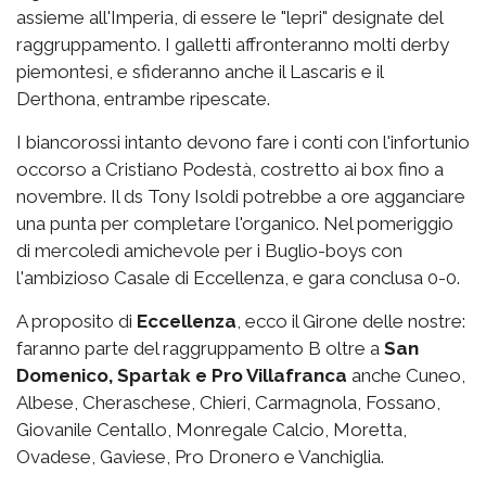
assieme all'Imperia, di essere le "lepri" designate del
raggruppamento. I galletti affronteranno molti derby
piemontesi, e sfideranno anche il Lascaris e il
Derthona, entrambe ripescate.
I biancorossi intanto devono fare i conti con l'infortunio
occorso a Cristiano Podestà, costretto ai box fino a
novembre. Il ds Tony Isoldi potrebbe a ore agganciare
una punta per completare l'organico. Nel pomeriggio
di mercoledì amichevole per i Buglio-boys con
l'ambizioso Casale di Eccellenza, e gara conclusa 0-0.
A proposito di
Eccellenza
, ecco il Girone delle nostre:
faranno parte del raggruppamento B oltre a
San
Domenico, Spartak e Pro Villafranca
anche Cuneo,
Albese, Cheraschese, Chieri, Carmagnola, Fossano,
Giovanile Centallo, Monregale Calcio, Moretta,
Ovadese, Gaviese, Pro Dronero e Vanchiglia.