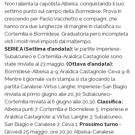
Non rallenta la capolista Albeisa, conquistando il suo
settimo punto sul campo della Bormidese. Prova in
crescendo per Paolo Vacchetto e compagni, che
hanno ora due lunghezze di margine in classifica su
Cortemilia e Bormidese. Graduatoria però incompleta
visti i molti rinvii imposti dal maltempo.
SERIE A (Settima d’andata):
le partite Imperiese-
Subalcuneo e Cortemilia-Araldica Castagnole sono
state rinviate al 23 maggio.
(Ottava d’andata):
Bormidese-Albeisa 4-9; Araldica Castagnole-Ceva 9-8.
Mentre il giornale va in stampa si sta giocando la
partita Canalese-Virtus Langhe; Imperiese-San Biagio
rinviata al primo giugno alle 20,30; Subalcuneo-
Cortemilia rinviata al 6 giugno alle 20,30.
Classifica:
Albeisa punti 7; Cortemilia e Bormidese 5; Imperiese e
Araldica Castagnole 4; Virtus Langhe 3; Subalcuneo,
San Biagio e Canalese 2; Ceva 1.
Prossimo turno
-
Giovedì 25 maggio, ore 20,30: Albeisa-Canalese.