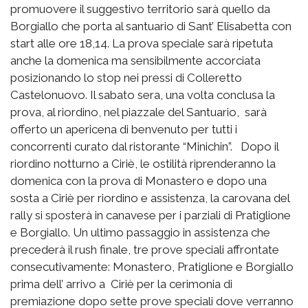
promuovere il suggestivo territorio sarà quello da
Borgiallo che porta al santuario di Sant’ Elisabetta con
start alle ore 18,14. La prova speciale sarà ripetuta
anche la domenica ma sensibilmente accorciata
posizionando lo stop nei pressi di Colleretto
Castelonuovo. Il sabato sera, una volta conclusa la
prova, al riordino, nel piazzale del Santuario, sarà
offerto un apericena di benvenuto per tutti i
concorrenti curato dal ristorante “Minichin”. Dopo il
riordino notturno a Ciriè, le ostilità riprenderanno la
domenica con la prova di Monastero e dopo una
sosta a Ciriè per riordino e assistenza, la carovana del
rally si sposterà in canavese per i parziali di Pratiglione
e Borgiallo. Un ultimo passaggio in assistenza che
precederà il rush finale, tre prove speciali affrontate
consecutivamente: Monastero, Pratiglione e Borgiallo
prima dell’ arrivo a Ciriè per la cerimonia di
premiazione dopo sette prove speciali dove verranno