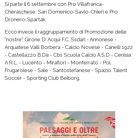
Si parte il 6 settembre con Pro Villafranca-
Cheraschese, San Domenico-Savio-Chieri e Pro
Dronero-Spartak.
Ecco invece il raggruppamento di Promozione delle
"nostre". Girone D: Acqui F.C. Ssdarl - Annonese -
Arquatese Valli Borbera - Calcio Novese - Canelli 1922
- Castellazzo B.Da - Cbs Scuola Calcio A.S.D - Cenisia
A R.L. - Lucento - Mirafiori - Monferrato - Pol.
Frugarolese - Sale - Santostefanese - Spazio Talent
Soccer - Sporting Club Beiborg.