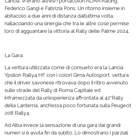
Lancia, vi erano altresì i portacolori ALMA Racing,
Federico Gangi e Fabrizia Pons. Un ritorno insieme in
abitacolo a due anni di distanza dall’ultima volta,
riallacciando una sinergia che tra le altre cose permise
loro di agguantare la vittoria al Rally delle Palme 2024.
La Gara:
La vettura utilizzata come di consueto era la Lancia
Ypsilon Rally4 HF con i colori Gima Autosport, vettura
che il driver savonese ritrovava dopo il ritiro avvenuto
sulle strade del Rally di Roma Capitale ed
inframezzata da un’esperienza affrontata al 42°Rally
della Lanterna, anch’essa poco fortunata sulla Peugeot
208 Rally4.
Ad Alba invece la sensazione di una gara dai grandi
numeri si è avuta fin da subito. Lo dimostrano i parziali