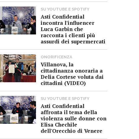
SU YOUTUBE E SPOTIFY
Asti Confidential
incontra l'influencer
Luca Garbin che
racconta i clienti più
assurdi dei supermercati
ONORIFICENZA
Villanova, la
cittadinanza onoraria a
Delia Cortese voluta dai
cittadini (VIDEO)
SU YOUTUBE E SPOTIFY
Asti Confidential
affronta il tema della
violenza sulle donne con
Elisa Chechile
dell'Orecchio di Venere