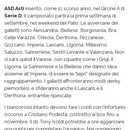
ASD Asti
inserito, come lo scorso anno, nel Girone A di
Serie D
. Il campionato partirà la prima settimana di
settembre, nel weekend del Palio. Le avversarie dei
galletti sono Alessandria, Biellese, Borgosesia, Bra,
Celle Varazze, Chisola, Derthona, Fezzanese,
Gozzano, Imperia, Lascaris, Ligorna, Millesimo,
Saluzzo, Sanremese, Sestri Levante e Valenzana. Non
ci sarà quindi il Varese, con squadre come i Grigi, il
Ligorna, la Sanremese e la Biellese che danno idea,
assieme all'Imperia, di essere le "lepri" designate del
raggruppamento. I galletti affronteranno molti derby
piemontesi, e sfideranno anche il Lascaris e il
Derthona, entrambe ripescate.
I biancorossi intanto devono fare i conti con l'infortunio
occorso a Cristiano Podestà, costretto ai box fino a
novembre. Il ds Tony Isoldi potrebbe a ore agganciare
una punta per completare l'organico. Nel pomeriggio