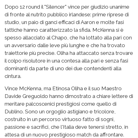
Dopo 12 round il "Silencer" vince per giudizio unanime
di fronte al nutrito pubblico irlandese: prime riprese di
studio, un paio di ganci efficaci di Aaron e molte fasi
tattiche hanno caratterizzato la sfida. McKenna si è
spesso allacciato al Chapo, che ha lottato alla pari con
un avversario dalle leve più lunghe e che ha trovato
traiettorie più precise. Oliha ha attaccato senza trovare
il colpo risolutore in una contesa alla pari e senza fasi
dominanti da parte di uno dei due contendenti alla
cintura.
Vince McKenna, ma Etinosa Oliha e il suo Maestro
Davide Greguoldo hanno dimostrato a chiare lettere di
meritare palcoscenici prestigiosi come quello di
Dublino. Sono un orgoglio astigiano e tricolore,
costruito in un percorso virtuoso fatto di sogni,
passione e sacrifici, che l'Italia deve tenersi stretto, in
attesa di un nuovo prestigioso match da affrontare.