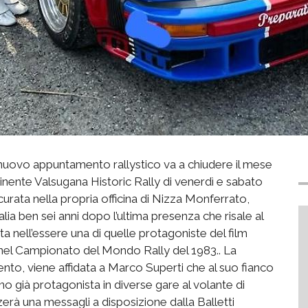
 nuovo appuntamento rallystico va a chiudere il mese
minente Valsugana Historic Rally di venerdì e sabato
urata nella propria officina di Nizza Monferrato,
lia ben sei anni dopo l’ultima presenza che risale al
sta nell’essere una di quelle protagoniste del film
 nel Campionato del Mondo Rally del 1983.. La
to, viene affidata a Marco Superti che al suo fianco
ano già protagonista in diverse gare al volante di
zerà una messagli a disposizione dalla Balletti