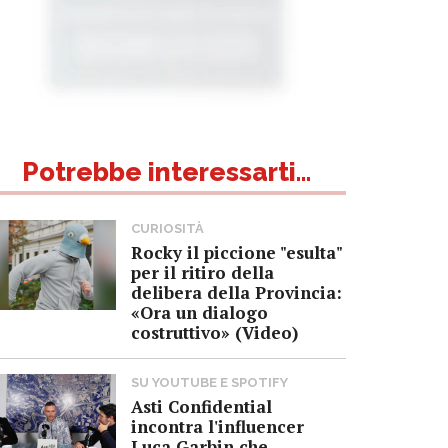
Potrebbe interessarti...
CURIOSITÀ
Rocky il piccione "esulta"
per il ritiro della
delibera della Provincia:
«Ora un dialogo
costruttivo» (Video)
SU YOUTUBE E SPOTIFY
Asti Confidential
incontra l'influencer
Luca Garbin che