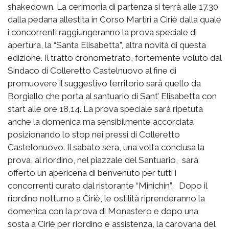
shakedown. La cerimonia di partenza si terrà alle 17.30
dalla pedana allestita in Corso Martiri a Ciriè dalla quale
i concorrenti raggiungeranno la prova speciale di
apertura, la “Santa Elisabetta”, altra novità di questa
edizione. Il tratto cronometrato, fortemente voluto dal
Sindaco di Colleretto Castelnuovo al fine di
promuovere il suggestivo territorio sarà quello da
Borgiallo che porta al santuario di Sant’ Elisabetta con
start alle ore 18,14. La prova speciale sarà ripetuta
anche la domenica ma sensibilmente accorciata
posizionando lo stop nei pressi di Colleretto
Castelonuovo. Il sabato sera, una volta conclusa la
prova, al riordino, nel piazzale del Santuario, sarà
offerto un apericena di benvenuto per tutti i
concorrenti curato dal ristorante “Minichin”. Dopo il
riordino notturno a Ciriè, le ostilità riprenderanno la
domenica con la prova di Monastero e dopo una
sosta a Ciriè per riordino e assistenza, la carovana del