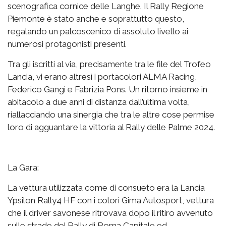
scenografica cornice delle Langhe. Il Rally Regione
Piemonte è stato anche e soprattutto questo,
regalando un palcoscenico di assoluto livello ai
numerosi protagonisti presenti.
Tra gli iscritti al via, precisamente tra le file del Trofeo
Lancia, vi erano altresì i portacolori ALMA Racing,
Federico Gangi e Fabrizia Pons. Un ritorno insieme in
abitacolo a due anni di distanza dall’ultima volta,
riallacciando una sinergia che tra le altre cose permise
loro di agguantare la vittoria al Rally delle Palme 2024.
La Gara:
La vettura utilizzata come di consueto era la Lancia
Ypsilon Rally4 HF con i colori Gima Autosport, vettura
che il driver savonese ritrovava dopo il ritiro avvenuto
sulle strade del Rally di Roma Capitale ed