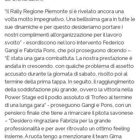
“Il Rally Regione Piemonte si è rivelato ancora una
volta molto impegnativo. Una bellissima gara in tutte le
sue dinamiche e per questo desideriamo portare i
nostri complimenti all’organizzazione per il lavoro
svolto” - esordiscono nel loro intervento Federico
Gangi e Fabrizia Pons, che poi proseguono dicendo –
“È stata una gara combattuta. La nostra prestazione è
andata in crescendo, con qualche problema di assetto
accusato durante la giornata di sabato, risolto poi al
termine della prima tappa. In seguito, il raggiungimento
della soddisfazione più grande, ovvero la vittoria nella
Power Stage ed il podio assoluto di Trofeo al termine
di una lunga gara” - proseguono Gangi e Pons, con un
pensiero finale che tiene a rimarcare il pilota savonese
– “Desidero ringraziare Fabrizia per la grande
professionalità e per aver ritrovato un ottimo feeling
insieme. A ruota tengo a menzionare il team Gima