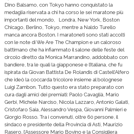
Dino Balsamo, con Tokyo hanno conquistato la
medaglia riservata a chi ha corso le sei maratone più
importanti del mondo, Londra, New York, Boston
Chicago, Berlino, Tokyo, mentre a Naldo Turello
manca ancora Boston. I maratoneti sono stati accolti
con le note di We Are The Champion e un caloroso
battimano che ha infiammato il salone delle feste del
circolo diretto da Monica Marrandino, addobbato con
bandiere, tra le quali la giapponese e l’italiana, che fu
ispirata da Giovan Battista De Rolandis di Castell’Alfero
che ideò la coccarda tricolore insieme al bolognese
Luigi Zambon. Tutto questo era stato preparato con
cura dagli amici dei premiati: Paolo Cavaglià, Mario
Gerbi, Michele Narciso, Nicola Lazzaro, Antonio Galati,
Cristofaro Saia, Alessandro Vespa, Giovanni Palmieri e
Giorgio Rosso. Tra i convenuti, oltre 60 persone, il
sindaco e presidente della Provincia di Asti, Maurizio
Rasero, l’Assessore Mario Bovino e la Consigliera