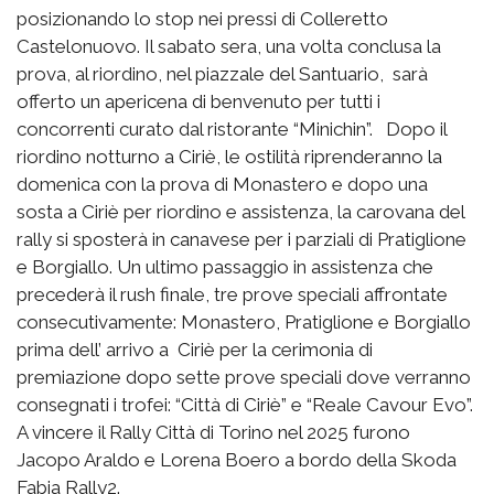
posizionando lo stop nei pressi di Colleretto
Castelonuovo. Il sabato sera, una volta conclusa la
prova, al riordino, nel piazzale del Santuario, sarà
offerto un apericena di benvenuto per tutti i
concorrenti curato dal ristorante “Minichin”. Dopo il
riordino notturno a Ciriè, le ostilità riprenderanno la
domenica con la prova di Monastero e dopo una
sosta a Ciriè per riordino e assistenza, la carovana del
rally si sposterà in canavese per i parziali di Pratiglione
e Borgiallo. Un ultimo passaggio in assistenza che
precederà il rush finale, tre prove speciali affrontate
consecutivamente: Monastero, Pratiglione e Borgiallo
prima dell’ arrivo a Ciriè per la cerimonia di
premiazione dopo sette prove speciali dove verranno
consegnati i trofei: “Città di Ciriè” e “Reale Cavour Evo”.
A vincere il Rally Città di Torino nel 2025 furono
Jacopo Araldo e Lorena Boero a bordo della Skoda
Fabia Rally2.