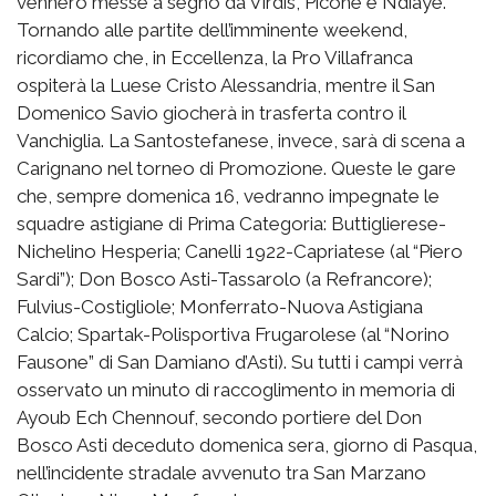
vennero messe a segno da Virdis, Picone e Ndiaye.
Tornando alle partite dell’imminente weekend,
ricordiamo che, in Eccellenza, la Pro Villafranca
ospiterà la Luese Cristo Alessandria, mentre il San
Domenico Savio giocherà in trasferta contro il
Vanchiglia. La Santostefanese, invece, sarà di scena a
Carignano nel torneo di Promozione. Queste le gare
che, sempre domenica 16, vedranno impegnate le
squadre astigiane di Prima Categoria: Buttiglierese-
Nichelino Hesperia; Canelli 1922-Capriatese (al “Piero
Sardi”); Don Bosco Asti-Tassarolo (a Refrancore);
Fulvius-Costigliole; Monferrato-Nuova Astigiana
Calcio; Spartak-Polisportiva Frugarolese (al “Norino
Fausone” di San Damiano d’Asti). Su tutti i campi verrà
osservato un minuto di raccoglimento in memoria di
Ayoub Ech Chennouf, secondo portiere del Don
Bosco Asti deceduto domenica sera, giorno di Pasqua,
nell’incidente stradale avvenuto tra San Marzano