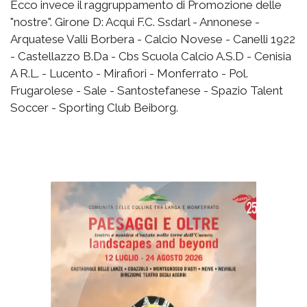
Ecco invece il raggruppamento di Promozione delle
"nostre". Girone D: Acqui F.C. Ssdarl - Annonese -
Arquatese Valli Borbera - Calcio Novese - Canelli 1922
- Castellazzo B.Da - Cbs Scuola Calcio A.S.D - Cenisia
A R.L. - Lucento - Mirafiori - Monferrato - Pol.
Frugarolese - Sale - Santostefanese - Spazio Talent
Soccer - Sporting Club Beiborg.