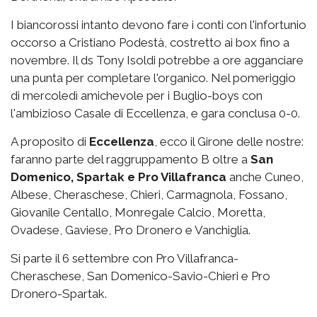
I biancorossi intanto devono fare i conti con l'infortunio
occorso a Cristiano Podestà, costretto ai box fino a
novembre. Il ds Tony Isoldi potrebbe a ore agganciare
una punta per completare l'organico. Nel pomeriggio
di mercoledì amichevole per i Buglio-boys con
l'ambizioso Casale di Eccellenza, e gara conclusa 0-0.
A proposito di
Eccellenza
, ecco il Girone delle nostre:
faranno parte del raggruppamento B oltre a
San
Domenico, Spartak e Pro Villafranca
anche Cuneo,
Albese, Cheraschese, Chieri, Carmagnola, Fossano,
Giovanile Centallo, Monregale Calcio, Moretta,
Ovadese, Gaviese, Pro Dronero e Vanchiglia.
Si parte il 6 settembre con Pro Villafranca-
Cheraschese, San Domenico-Savio-Chieri e Pro
Dronero-Spartak.