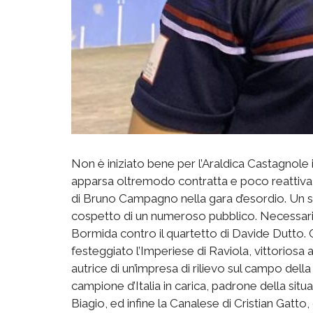
Non è iniziato bene per l’Araldica Castagnole 
apparsa oltremodo contratta e poco reattiva, ha
di Bruno Campagno nella gara d’esordio. Un 
cospetto di un numeroso pubblico. Necessari
Bormida contro il quartetto di Davide Dutto. O
festeggiato l’Imperiese di Raviola, vittorios
autrice di un’impresa di rilievo sul campo dell
campione d’Italia in carica, padrone della situa
Biagio, ed infine la Canalese di Cristian Gat