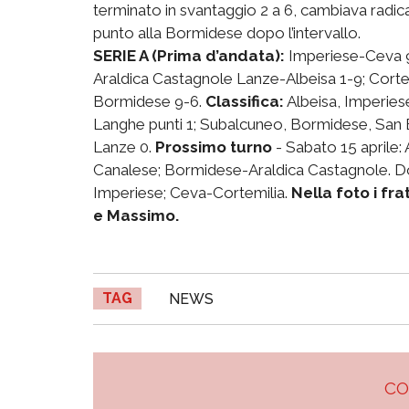
terminato in svantaggio 2 a 6, cambiava rad
punto alla Bormidese dopo l’intervallo.
SERIE A (Prima d’andata):
Imperiese-Ceva 9
Araldica Castagnole Lanze-Albeisa 1-9; Corte
Bormidese 9-6.
Classifica:
Albeisa, Imperiese
Langhe punti 1; Subalcuneo, Bormidese, San 
Lanze 0.
Prossimo turno
- Sabato 15 aprile:
Canalese; Bormidese-Araldica Castagnole. Do
Imperiese; Ceva-Cortemilia.
Nella foto i fra
e Massimo.
TAG
NEWS
C