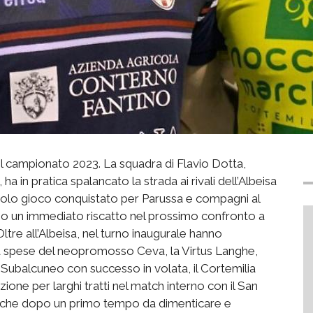
il campionato 2023. La squadra di Flavio Dotta,
 in pratica spalancato la strada ai rivali dell’Albeisa
solo gioco conquistato per Parussa e compagni al
o un immediato riscatto nel prossimo confronto a
ltre all’Albeisa, nel turno inaugurale hanno
a a spese del neopromosso Ceva, la Virtus Langhe,
a Subalcuneo con successo in volata, il Cortemilia
zione per larghi tratti nel match interno con il San
to, che dopo un primo tempo da dimenticare e