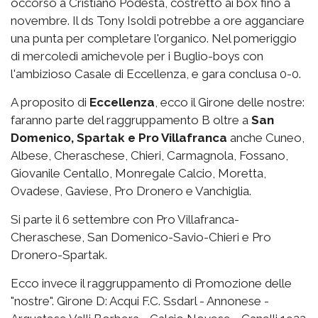
occorso a Cristiano Podestà, costretto ai box fino a
novembre. Il ds Tony Isoldi potrebbe a ore agganciare
una punta per completare l'organico. Nel pomeriggio
di mercoledì amichevole per i Buglio-boys con
l'ambizioso Casale di Eccellenza, e gara conclusa 0-0.
A proposito di
Eccellenza
, ecco il Girone delle nostre:
faranno parte del raggruppamento B oltre a
San
Domenico, Spartak e Pro Villafranca
anche Cuneo,
Albese, Cheraschese, Chieri, Carmagnola, Fossano,
Giovanile Centallo, Monregale Calcio, Moretta,
Ovadese, Gaviese, Pro Dronero e Vanchiglia.
Si parte il 6 settembre con Pro Villafranca-
Cheraschese, San Domenico-Savio-Chieri e Pro
Dronero-Spartak.
Ecco invece il raggruppamento di Promozione delle
"nostre". Girone D: Acqui F.C. Ssdarl - Annonese -