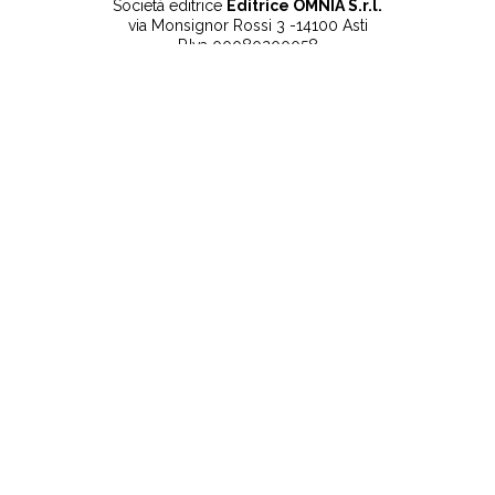
Società editrice
Editrice OMNIA S.r.l.
via Monsignor Rossi 3 -14100 Asti
P.Iva 00080200058
Contatti
Note legali
Tel:
+39 0141 532186
Privacy Policy
info@lanuovaprovincia.it
Cookie Policy
segreteria@lanuovaprovincia.it
Dichiarazione di
sito@lanuovaprovincia.it
accessibilità
Aggiorna le preferenze
sui cookie
RSS
CONTATTI
NECROLOGIE
ULTIME NOTIZIE
©2025 La Nuova Provincia - Iscritta alla Camera di