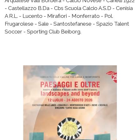
Arquatese Valli Borbera - Calcio Novese - Canelli 1922
- Castellazzo B.Da - Cbs Scuola Calcio A.S.D - Cenisia
A R.L. - Lucento - Mirafiori - Monferrato - Pol.
Frugarolese - Sale - Santostefanese - Spazio Talent
Soccer - Sporting Club Beiborg.