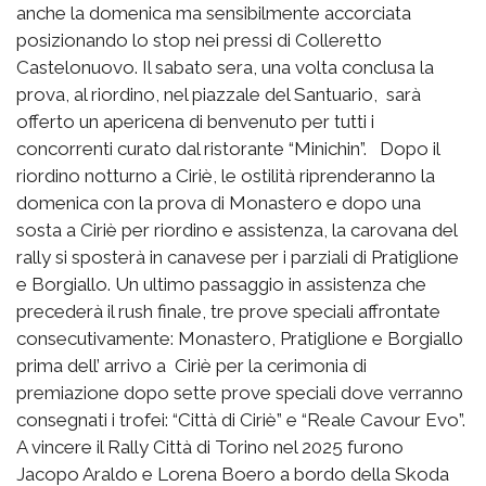
anche la domenica ma sensibilmente accorciata
posizionando lo stop nei pressi di Colleretto
Castelonuovo. Il sabato sera, una volta conclusa la
prova, al riordino, nel piazzale del Santuario, sarà
offerto un apericena di benvenuto per tutti i
concorrenti curato dal ristorante “Minichin”. Dopo il
riordino notturno a Ciriè, le ostilità riprenderanno la
domenica con la prova di Monastero e dopo una
sosta a Ciriè per riordino e assistenza, la carovana del
rally si sposterà in canavese per i parziali di Pratiglione
e Borgiallo. Un ultimo passaggio in assistenza che
precederà il rush finale, tre prove speciali affrontate
consecutivamente: Monastero, Pratiglione e Borgiallo
prima dell’ arrivo a Ciriè per la cerimonia di
premiazione dopo sette prove speciali dove verranno
consegnati i trofei: “Città di Ciriè” e “Reale Cavour Evo”.
A vincere il Rally Città di Torino nel 2025 furono
Jacopo Araldo e Lorena Boero a bordo della Skoda