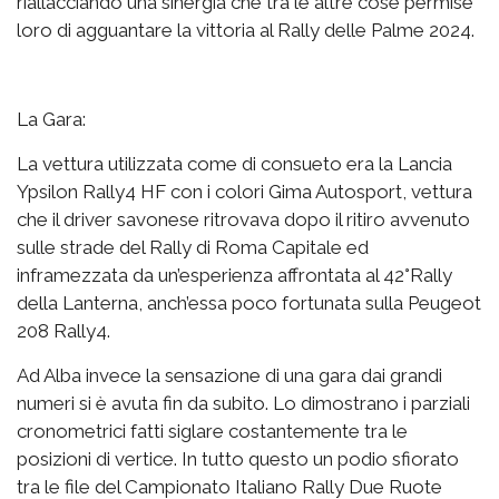
riallacciando una sinergia che tra le altre cose permise
loro di agguantare la vittoria al Rally delle Palme 2024.
La Gara:
La vettura utilizzata come di consueto era la Lancia
Ypsilon Rally4 HF con i colori Gima Autosport, vettura
che il driver savonese ritrovava dopo il ritiro avvenuto
sulle strade del Rally di Roma Capitale ed
inframezzata da un’esperienza affrontata al 42°Rally
della Lanterna, anch’essa poco fortunata sulla Peugeot
208 Rally4.
Ad Alba invece la sensazione di una gara dai grandi
numeri si è avuta fin da subito. Lo dimostrano i parziali
cronometrici fatti siglare costantemente tra le
posizioni di vertice. In tutto questo un podio sfiorato
tra le file del Campionato Italiano Rally Due Ruote