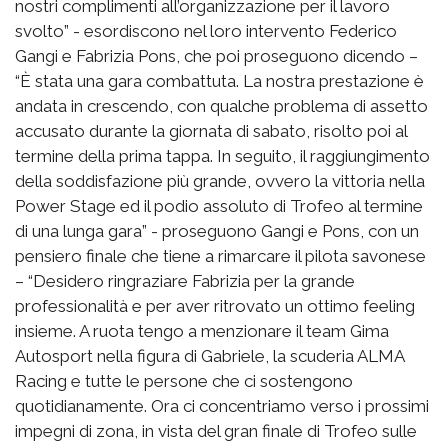
nostri complimenti all’organizzazione per il lavoro
svolto” - esordiscono nel loro intervento Federico
Gangi e Fabrizia Pons, che poi proseguono dicendo –
“È stata una gara combattuta. La nostra prestazione è
andata in crescendo, con qualche problema di assetto
accusato durante la giornata di sabato, risolto poi al
termine della prima tappa. In seguito, il raggiungimento
della soddisfazione più grande, ovvero la vittoria nella
Power Stage ed il podio assoluto di Trofeo al termine
di una lunga gara” - proseguono Gangi e Pons, con un
pensiero finale che tiene a rimarcare il pilota savonese
– “Desidero ringraziare Fabrizia per la grande
professionalità e per aver ritrovato un ottimo feeling
insieme. A ruota tengo a menzionare il team Gima
Autosport nella figura di Gabriele, la scuderia ALMA
Racing e tutte le persone che ci sostengono
quotidianamente. Ora ci concentriamo verso i prossimi
impegni di zona, in vista del gran finale di Trofeo sulle