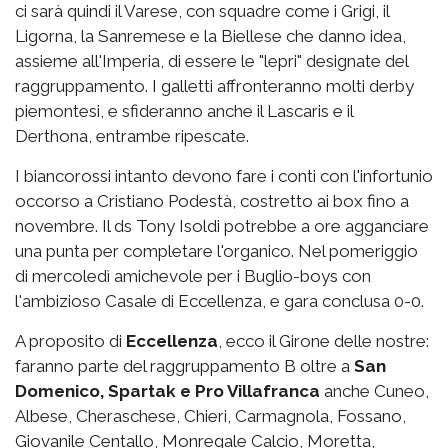
ci sarà quindi il Varese, con squadre come i Grigi, il
Ligorna, la Sanremese e la Biellese che danno idea,
assieme all'Imperia, di essere le "lepri" designate del
raggruppamento. I galletti affronteranno molti derby
piemontesi, e sfideranno anche il Lascaris e il
Derthona, entrambe ripescate.
I biancorossi intanto devono fare i conti con l'infortunio
occorso a Cristiano Podestà, costretto ai box fino a
novembre. Il ds Tony Isoldi potrebbe a ore agganciare
una punta per completare l'organico. Nel pomeriggio
di mercoledì amichevole per i Buglio-boys con
l'ambizioso Casale di Eccellenza, e gara conclusa 0-0.
A proposito di
Eccellenza
, ecco il Girone delle nostre:
faranno parte del raggruppamento B oltre a
San
Domenico, Spartak e Pro Villafranca
anche Cuneo,
Albese, Cheraschese, Chieri, Carmagnola, Fossano,
Giovanile Centallo, Monregale Calcio, Moretta,