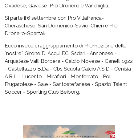
Ovadese, Gaviese, Pro Dronero e Vanchiglia.
Si parte il 6 settembre con Pro Villafranca-
Cheraschese, San Domenico-Savio-Chieri e Pro
Dronero-Spartak.
Ecco invece il raggruppamento di Promozione delle
"nostre". Girone D: Acqui F.C. Ssdarl - Annonese -
Arquatese Valli Borbera - Calcio Novese - Canelli 1922
- Castellazzo B.Da - Cbs Scuola Calcio A.S.D - Cenisia
A R.L. - Lucento - Mirafiori - Monferrato - Pol.
Frugarolese - Sale - Santostefanese - Spazio Talent
Soccer - Sporting Club Beiborg.