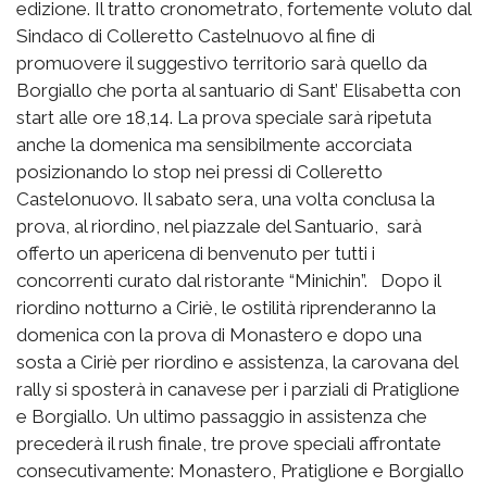
edizione. Il tratto cronometrato, fortemente voluto dal
Sindaco di Colleretto Castelnuovo al fine di
promuovere il suggestivo territorio sarà quello da
Borgiallo che porta al santuario di Sant’ Elisabetta con
start alle ore 18,14. La prova speciale sarà ripetuta
anche la domenica ma sensibilmente accorciata
posizionando lo stop nei pressi di Colleretto
Castelonuovo. Il sabato sera, una volta conclusa la
prova, al riordino, nel piazzale del Santuario, sarà
offerto un apericena di benvenuto per tutti i
concorrenti curato dal ristorante “Minichin”. Dopo il
riordino notturno a Ciriè, le ostilità riprenderanno la
domenica con la prova di Monastero e dopo una
sosta a Ciriè per riordino e assistenza, la carovana del
rally si sposterà in canavese per i parziali di Pratiglione
e Borgiallo. Un ultimo passaggio in assistenza che
precederà il rush finale, tre prove speciali affrontate
consecutivamente: Monastero, Pratiglione e Borgiallo